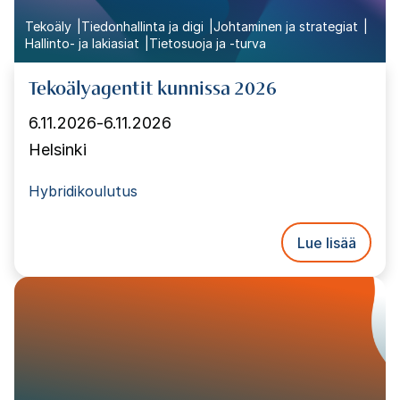
Tekoäly
Tiedonhallinta ja digi
Johtaminen ja strategiat
Hallinto- ja lakiasiat
Tietosuoja ja -turva
Tekoälyagentit kunnissa 2026
6.11.2026
-
6.11.2026
Helsinki
Hybridikoulutus
Lue lisää