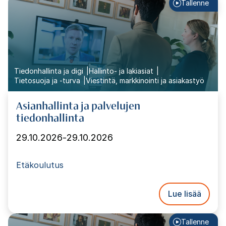
Tallenne
Tiedonhallinta ja digi
Hallinto- ja lakiasiat
Tietosuoja ja -turva
Viestintä, markkinointi ja asiakastyö
Asianhallinta ja palvelujen
tiedonhallinta
29.10.2026
-
29.10.2026
Etäkoulutus
Lue lisää
Tallenne