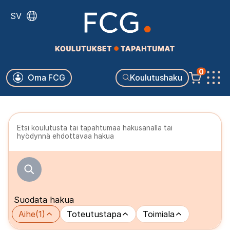
Hyppää
SV
pääsisältöön
Käyttäjävalikko
0
Oma FCG
Koulutushaku
Päävalikko
Etsi koulutusta tai tapahtumaa hakusanalla tai
hyödynnä ehdottavaa hakua
Suodata hakua
Aihe
(1)
Toteutustapa
Toimiala