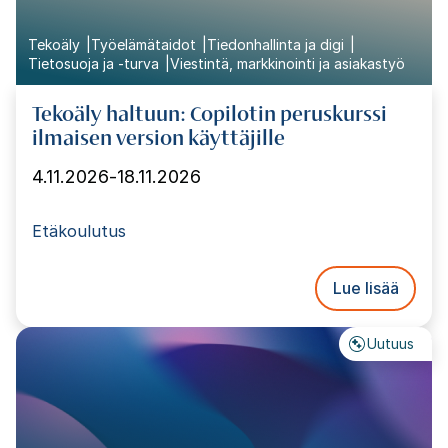
Tekoäly
Työelämätaidot
Tiedonhallinta ja digi
Tietosuoja ja -turva
Viestintä, markkinointi ja asiakastyö
Tekoäly haltuun: Copilotin peruskurssi
ilmaisen version käyttäjille
4.11.2026
-
18.11.2026
Etäkoulutus
Lue lisää
Uutuus