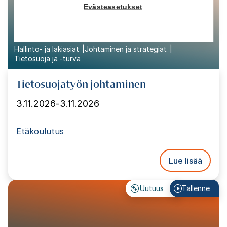
Evästeasetukset
Hallinto- ja lakiasiat
Johtaminen ja strategiat
Tietosuoja ja -turva
Tietosuojatyön johtaminen
3.11.2026
-
3.11.2026
Etäkoulutus
Lue lisää
Uutuus
Tallenne