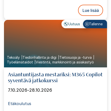
Lue lisää
Uutuus
Tallenne
Tekoäly
Tiedonhallinta ja digi
Tietosuoja ja -turva
Työelämätaidot
Viestintä, markkinointi ja asiakastyö
Asiantuntijasta mestariksi: M365 Copilot
syventävä jatkokurssi
7.10.2026
-
28.10.2026
Etäkoulutus