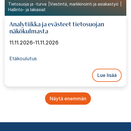
Tietosuoja ja -turva
Viestintä, markkinointi ja asiakastyö
Hallinto- ja lakiasiat
Analytiikka ja evästeet tietosuojan
näkökulmasta
11.11.2026
-
11.11.2026
Etäkoulutus
Lue lisää
Sivutus
Näytä enemmän