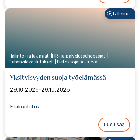
Tallenne
Hallinto- ja lakiasiat
HR- ja palvelussuhdeasiat
Esihenkilökoulutukset
Tietosuoja ja -turva
Yksityisyyden suoja työelämässä
29.10.2026
-
29.10.2026
Etäkoulutus
Lue lisää