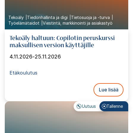
Tekoäly
Tiedonhallinta ja digi
Tietosuoja ja -turva
Työelämätaidot
Viestintä, markkinointi ja asiakastyö
Tekoäly haltuun: Copilotin peruskurssi
maksullisen version käyttäjille
4.11.2026
-
25.11.2026
Etäkoulutus
Lue lisää
Uutuus
Tallenne