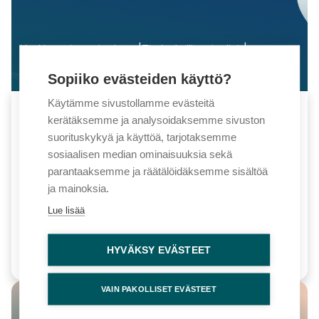
Hankinnat ja sopimukset
Tiedonhallinta ja digi
Tietosuoja ja -turva
Kuntatekniikka
Ympäristönsuojelu ja jätehuolto
Sopiiko evästeiden käyttö?
Käytämme sivustollamme evästeitä
Turvallisuus- ja huoltovarmuuskriittiset
kerätäksemme ja analysoidaksemme sivuston
hankinnat ja varautuminen -
suorituskykyä ja käyttöä, tarjotaksemme
koulutuskokonaisuus
sosiaalisen median ominaisuuksia sekä
parantaaksemme ja räätälöidäksemme sisältöä
30.10.2026
-
11.11.2026
ja mainoksia.
Lue lisää
Etäkoulutus
HYVÄKSY EVÄSTEET
Lue lisää
VAIN PAKOLLISET EVÄSTEET