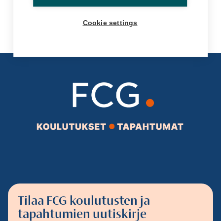
Cookie settings
Tilaa FCG koulutusten ja
tapahtumien uutiskirje