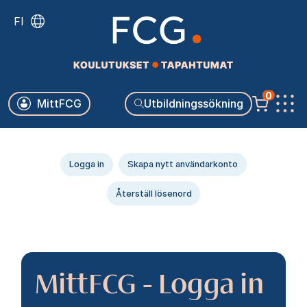
Skip
FI
to
main
content
Käyttäjävalikko
0
MittFCG
Utbildningssökning
Päävalikko
Primära
Logga in
Skapa nytt användarkonto
flikar
Återställ lösenord
MittFCG - Logga in