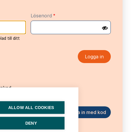
Lösenord
d till ditt
gskod
ALLOW ALL COOKIES
 skickas till din e-
DENY