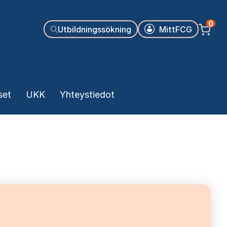
Käyttäjäva
0
Utbildningssökning
MittFCG
set
UKK
Yhteystiedot