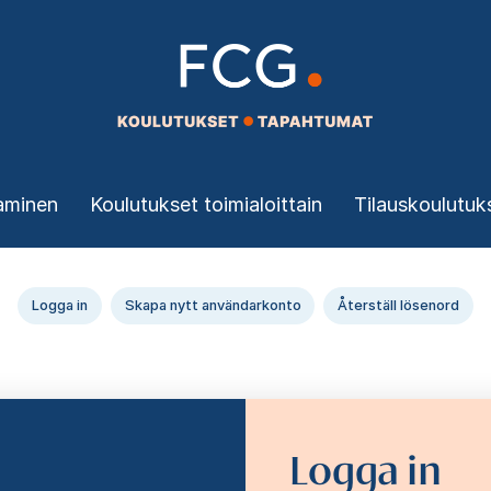
aminen
Koulutukset toimialoittain
Tilauskoulutuk
Logga in
Skapa nytt användarkonto
Återställ lösenord
Logga in