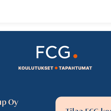
up Oy