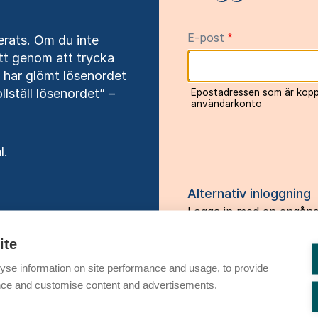
E-post
rats. Om du inte
tt genom att trycka
har glömt lösenordet
lställ lösenordet” –
Epostadressen som är koppla
användarkonto
l.
Alternativ inloggning
Logga in med en engån
E-post
ite
yse information on site performance and usage, to provide
nce and customise content and advertisements.
En engångskod för inloggning
postadress