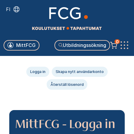
Skip
FI
to
main
content
Käyttäjävalikko
0
MittFCG
Utbildningssökning
Päävalikko
Primära
Logga in
Skapa nytt användarkonto
flikar
Återställ lösenord
MittFCG - Logga in