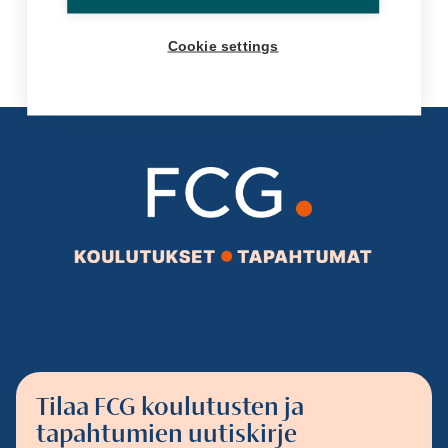
Cookie settings
Tilaa FCG koulutusten ja
tapahtumien uutiskirje