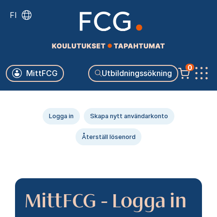
Skip
FI
to
main
content
Käyttäjävalikko
0
MittFCG
Utbildningssökning
Päävalikko
Primära
Logga in
Skapa nytt användarkonto
flikar
Återställ lösenord
MittFCG - Logga in