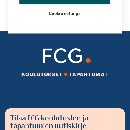
Cookie settings
Tilaa FCG koulutusten ja
tapahtumien uutiskirje