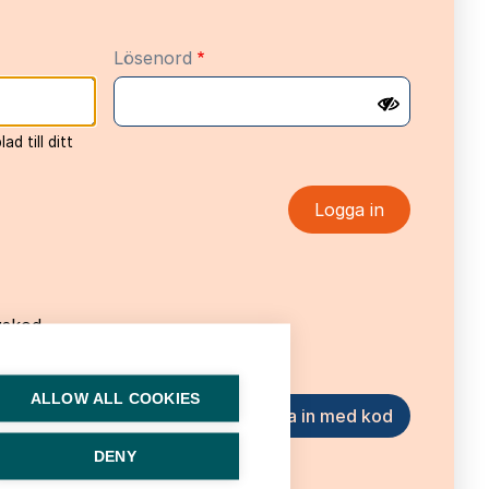
Lösenord
d till ditt
gskod
ALLOW ALL COOKIES
 skickas till din e-
DENY