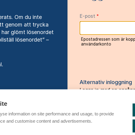
E-post
rats. Om du inte
tt genom att trycka
har glömt lösenordet
lställ lösenordet” –
Epostadressen som är koppla
användarkonto
l.
Alternativ inloggning
Logga in med en engån
E-post
ite
yse information on site performance and usage, to provide
nce and customise content and advertisements.
En engångskod för inloggning
postadress