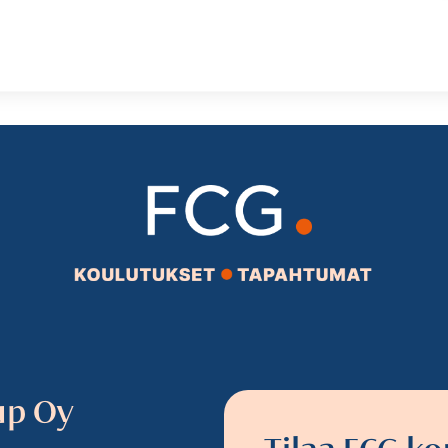
up Oy