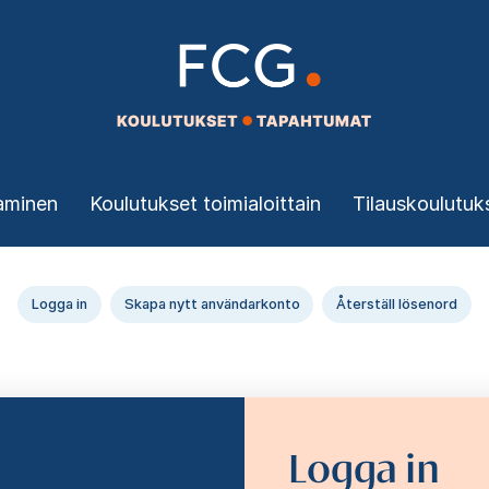
aminen
Koulutukset toimialoittain
Tilauskoulutuk
Logga in
Skapa nytt användarkonto
Återställ lösenord
Logga in