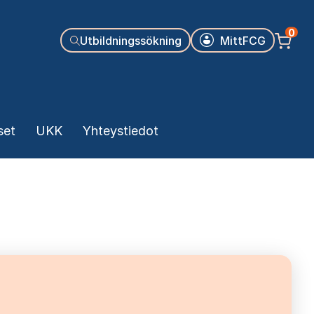
Käyttäjäva
0
Utbildningssökning
MittFCG
set
UKK
Yhteystiedot