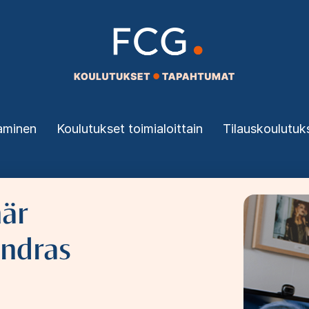
aminen
Koulutukset toimialoittain
Tilauskoulutuk
när
Bild
ändras