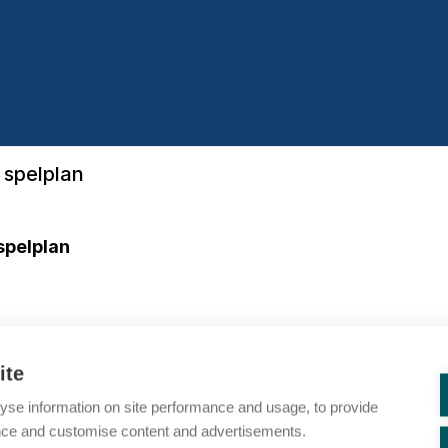
 spelplan
spelplan
ite
nnish Consulting Group Oy
yse information on site performance and usage, to provide
nce and customise content and advertisements.
ndras