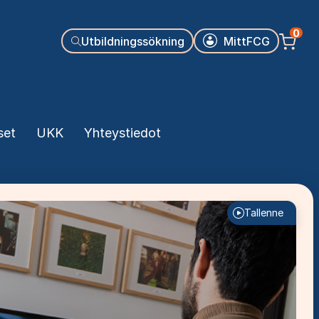
Käyttäjäva
0
Utbildningssökning
MittFCG
set
UKK
Yhteystiedot
Tallenne