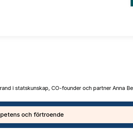
 de betyder för uppdrag, ekonomi och ledarskap i off
and i statskunskap, CO-founder och partner Anna Berti
mpetens och förtroende