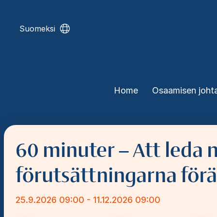
Skip
to
main
Suomeksi
content
Päävalikko
Home
Osaamisen joht
60 minuter – Att leda 
förutsättningarna för
25.9.2026 09:00 - 11.12.2026 09:00