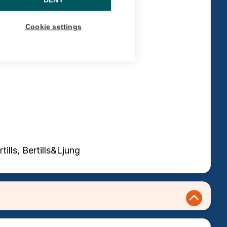
DENY
entlig sektor
Cookie settings
lls, Bertills&Ljung