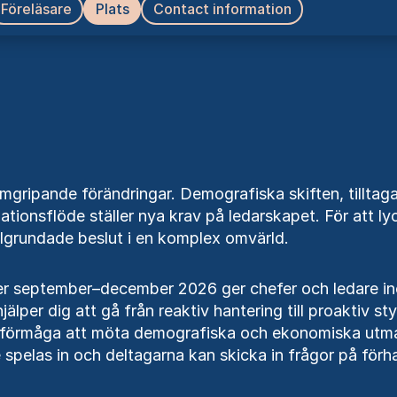
Föreläsare
Plats
Contact information
nomgripande förändringar. Demografiska skiften, tillt
tionsflöde ställer nya krav på ledarskapet. För att l
välgrundade beslut i en komplex omvärld.
der september–december 2026 ger chefer och ledare in
hjälper dig att gå från reaktiv hantering till proaktiv s
re förmåga att möta demografiska och ekonomiska utma
lle spelas in och deltagarna kan skicka in frågor på förh