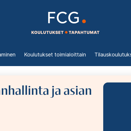
aminen
Koulutukset toimialoittain
Tilauskoulutuk
nhallinta ja asian
Bild