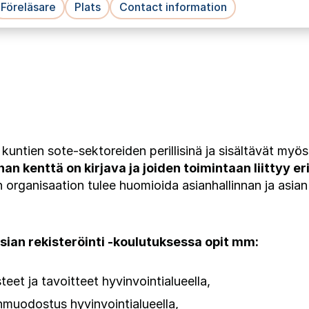
Föreläsare
Plats
Contact information
untien sote-sektoreiden perillisinä ja sisältävät myö
nan kenttä on kirjava ja joiden toimintaan liittyy e
n organisaation tulee huomioida asianhallinnan ja asian
asian rekisteröinti -koulutuksessa opit mm:
teet ja tavoitteet hyvinvointialueella,
onmuodostus hyvinvointialueella,