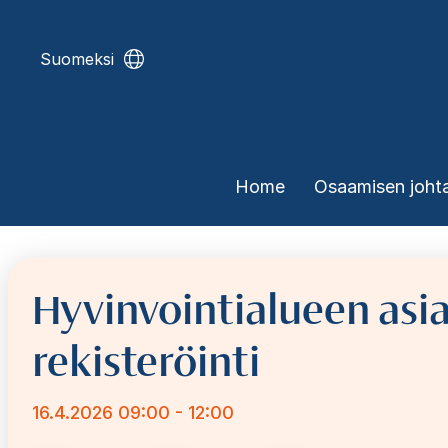
Skip
to
main
Suomeksi
content
Päävalikko
Home
Osaamisen joht
Hyvinvointialueen asia
rekisteröinti
16.4.2026 09:00 - 12:00