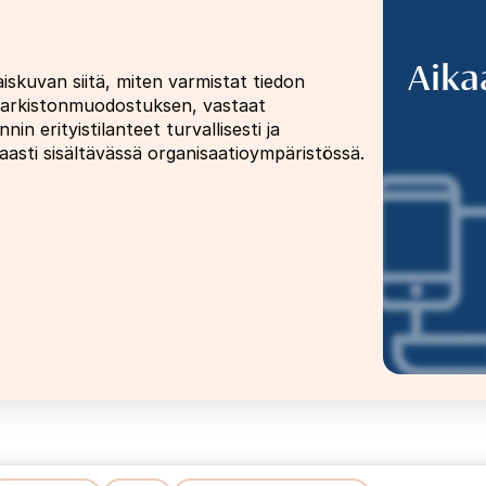
Aika
skuvan siitä, miten varmistat tiedon
ja arkistonmuodostuksen, vastaat
nin erityistilanteet turvallisesti ja
aasti sisältävässä organisaatioympäristössä.