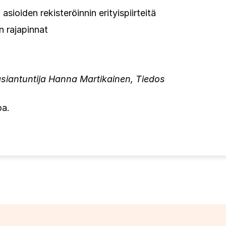
asioiden rekisteröinnin erityispiirteitä
 rajapinnat
 asiantuntija Hanna Martikainen, Tiedos
oa.