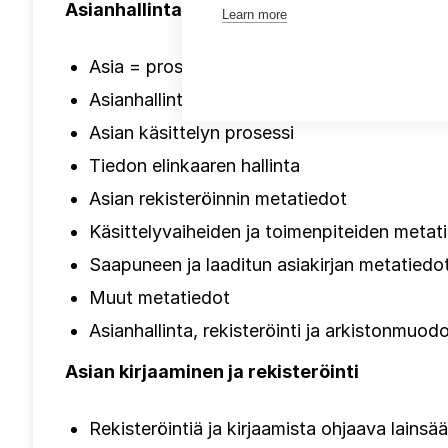
Asianhallinta ja tiedonohjaus
Learn more
Asia = prosessi
Asianhallintajärjestelmät ja tiedonohjausjär
Asian käsittelyn prosessi
Tiedon elinkaaren hallinta
Asian rekisteröinnin metatiedot
Käsittelyvaiheiden ja toimenpiteiden metat
Saapuneen ja laaditun asiakirjan metatiedo
Muut metatiedot
Asianhallinta, rekisteröinti ja arkistonmuod
Asian kirjaaminen ja rekisteröinti
Rekisteröintiä ja kirjaamista ohjaava lains