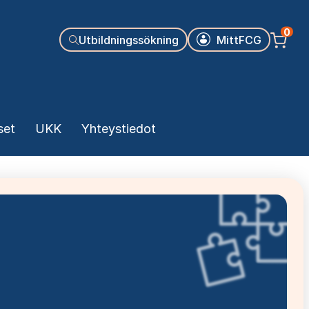
Käyttäjäva
0
Utbildningssökning
MittFCG
set
UKK
Yhteystiedot