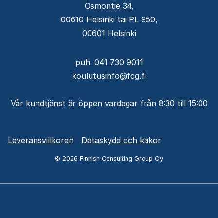
Osmontie 34,
00610 Helsinki tai PL 950,
00601 Helsinki
puh. 041 730 9011
koulutusinfo@fcg.fi
Vår kundtjänst är öppen vardagar från 8:30 till 15:00
Alavalikko
Leveransvillkoren
Dataskydd och kakor
-
© 2026 Finnish Consulting Group Oy
SV