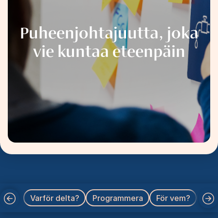
Puheenjohtajuutta, joka
vie kuntaa eteenpäin
Varför delta?
Programmera
För vem?
Pris