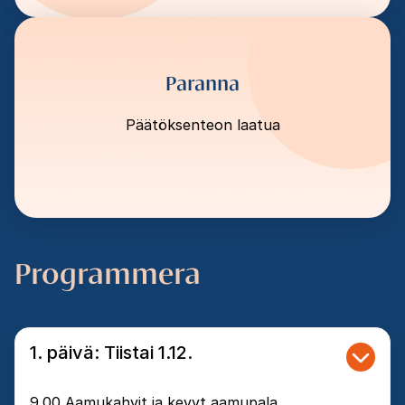
Paranna
Päätöksenteon laatua
Programmera
1. päivä: Tiistai 1.12.
9.00 Aamukahvit ja kevyt aamupala