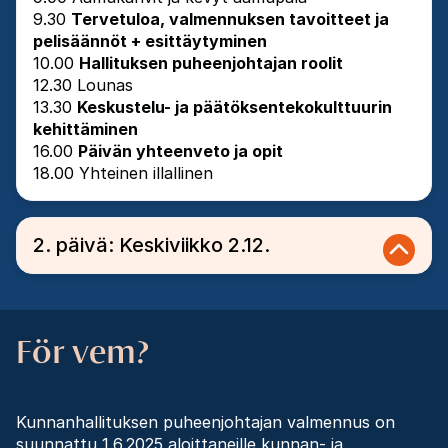
9.30
Tervetuloa, valmennuksen tavoitteet ja
pelisäännöt + esittäytyminen
10.00
Hallituksen puheenjohtajan roolit
12.30 Lounas
13.30
Keskustelu- ja päätöksentekokulttuurin
kehittäminen
16.00
Päivän yhteenveto ja opit
18.00 Yhteinen illallinen
2. päivä: Keskiviikko 2.12.
För vem?
Kunnanhallituksen puheenjohtajan valmennus on
suunnattu 1.6.2025 aloittaneille kunnan- ja