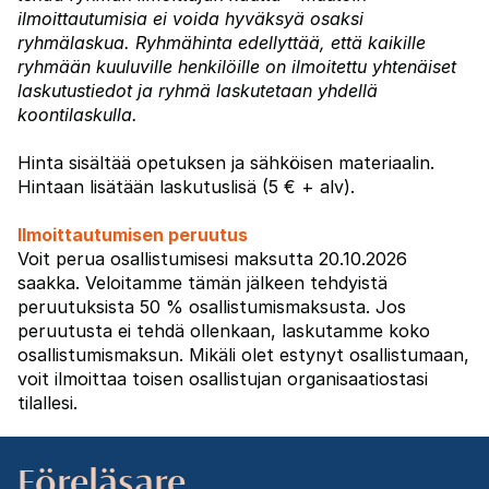
ilmoittautumisia ei voida hyväksyä osaksi
ryhmälaskua. Ryhmähinta edellyttää, että kaikille
ryhmään kuuluville henkilöille on ilmoitettu yhtenäiset
laskutustiedot ja ryhmä laskutetaan yhdellä
koontilaskulla.
Hinta sisältää opetuksen ja sähköisen materiaalin.
Hintaan lisätään laskutuslisä (5 € + alv).
Ilmoittautumisen peruutus
Voit perua osallistumisesi maksutta 20.10.2026
saakka. Veloitamme tämän jälkeen tehdyistä
peruutuksista 50 % osallistumismaksusta. Jos
peruutusta ei tehdä ollenkaan, laskutamme koko
osallistumismaksun. Mikäli olet estynyt osallistumaan,
voit ilmoittaa toisen osallistujan organisaatiostasi
tilallesi.
Föreläsare