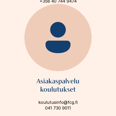
+358 40 744 9474
Asiakaspalvelu
koulutukset
koulutusinfo@fcg.fi
041 730 9011