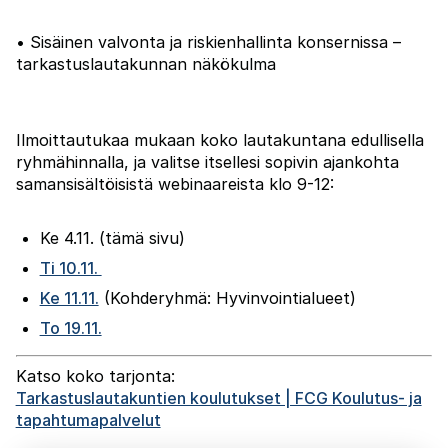
• Sisäinen valvonta ja riskienhallinta konsernissa –
tarkastuslautakunnan näkökulma
Ilmoittautukaa mukaan koko lautakuntana edullisella
ryhmähinnalla, ja valitse itsellesi sopivin ajankohta
samansisältöisistä webinaareista klo 9-12:
Ke 4.11. (tämä sivu)
Ti 10.11.
Ke 11.11.
(Kohderyhmä: Hyvinvointialueet)
To 19.11.
Katso koko tarjonta:
Tarkastuslautakuntien koulutukset | FCG Koulutus- ja
tapahtumapalvelut