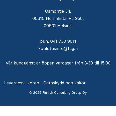
Osmontie 34,
00610 Helsinki tai PL 950,
00601 Helsinki
puh. 041 730 9011
koulutusinfo@fcg.fi
Vår kundtjänst är öppen vardagar från 8:30 till 15:00
Alavalikko
Leveransvillkoren
Dataskydd och kakor
-
© 2026 Finnish Consulting Group Oy
SV