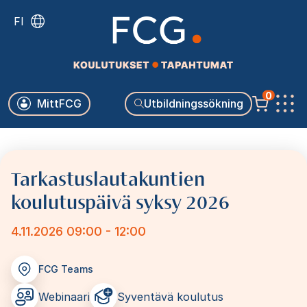
Skip
FI
to
main
content
Käyttäjävalikko
0
MittFCG
Utbildningssökning
Päävalikko
Tarkastuslautakuntien
koulutuspäivä syksy 2026
4.11.2026 09:00 - 12:00
FCG Teams
Webinaari
Syventävä koulutus