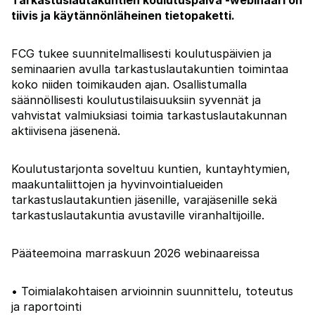
Tarkastuslautakuntien koulutuspäivä -webinaari on
tiivis ja käytännönläheinen tietopaketti.
FCG tukee suunnitelmallisesti koulutuspäivien ja
seminaarien avulla tarkastuslautakuntien toimintaa
koko niiden toimikauden ajan. Osallistumalla
säännöllisesti koulutustilaisuuksiin syvennät ja
vahvistat valmiuksiasi toimia tarkastuslautakunnan
aktiivisena jäsenenä.
Koulutustarjonta soveltuu kuntien, kuntayhtymien,
maakuntaliittojen ja hyvinvointialueiden
tarkastuslautakuntien jäsenille, varajäsenille sekä
tarkastuslautakuntia avustaville viranhaltijoille.
Pääteemoina marraskuun 2026 webinaareissa
• Toimialakohtaisen arvioinnin suunnittelu, toteutus
ja raportointi