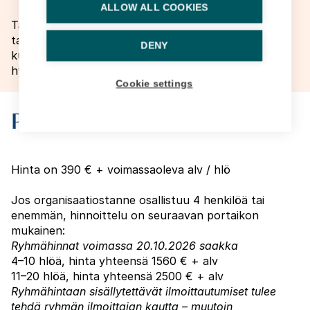
ALLOW ALL COOKIES
Tarkastuslautakuntien jäsenille ja varajäsenille sekä
tarkastuslautakuntaa avustaville viranhaltijoille
DENY
kunta-alan organisaatioissa: kunnat, kuntayhtymät,
hyvinvointialueet ja maakuntaliitot.
Cookie settings
Priser
Hinta on 390 € + voimassaoleva alv / hlö
Jos organisaatiostanne osallistuu 4 henkilöä tai
enemmän, hinnoittelu on seuraavan portaikon
mukainen:
Ryhmähinnat voimassa 20.10.2026 saakka
4–10 hlöä, hinta yhteensä 1560 € + alv
11–20 hlöä, hinta yhteensä 2500 € + alv
Ryhmähintaan sisällytettävät ilmoittautumiset tulee
tehdä ryhmän ilmoittajan kautta – muutoin