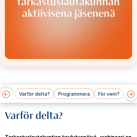
tarkastuslautakunnan
aktiivisena jäsenenä
Varför delta?
Programmera
För vem?
Pris
Varför delta?