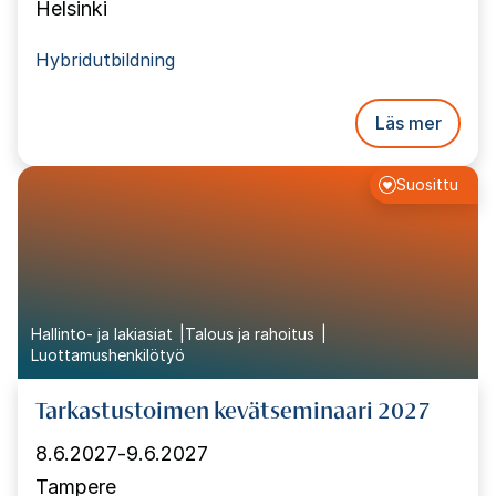
Helsinki
Hybridutbildning
Läs mer
Suosittu
Hallinto- ja lakiasiat
Talous ja rahoitus
Luottamushenkilötyö
Tarkastustoimen kevätseminaari 2027
8.6.2027
-
9.6.2027
Tampere