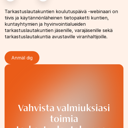
Tarkastuslautakuntien koulutuspäivä -webinaari on
tiivis ja käytännönläheinen tietopaketti kuntien,
kuntayhtymien ja hyvinvointialueiden
tarkastuslautakuntien jäsenille, varajäsenille sekä
tarkastuslautakuntia avustaville viranhaltijoille.
Anmäl dig
Bild
Vahvista valmiuksiasi
toimia