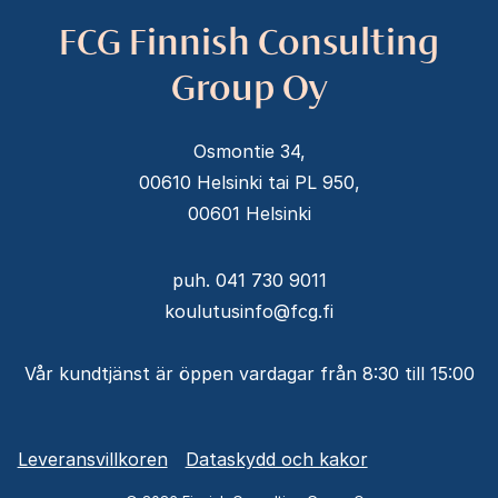
FCG Finnish Consulting
Group Oy
Osmontie 34,
00610 Helsinki tai PL 950,
00601 Helsinki
puh. 041 730 9011
koulutusinfo@fcg.fi
Vår kundtjänst är öppen vardagar från 8:30 till 15:00
Alavalikko
Leveransvillkoren
Dataskydd och kakor
-