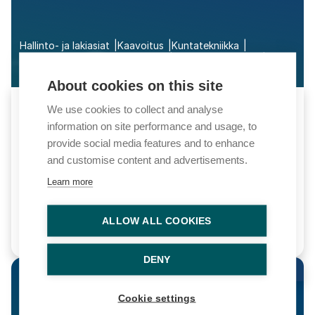
Hallinto- ja lakiasiat
Kaavoitus
Kuntatekniikka
Ympäristönsuojelu ja jätehuolto
Rakennusvalvonta
Kiinteistö, mittaus ja paikkatieto
About cookies on this site
Intensiivikurssi: Kunta tutuksi -
We use cookies to collect and analyse
hallinnosta infraan
information on site performance and usage, to
provide social media features and to enhance
5.10.2026
-
13.12.2026
and customise content and advertisements.
Learn more
Distansutbildning
ALLOW ALL COOKIES
Läs mer
DENY
Uutuus
Tallenne
Cookie settings