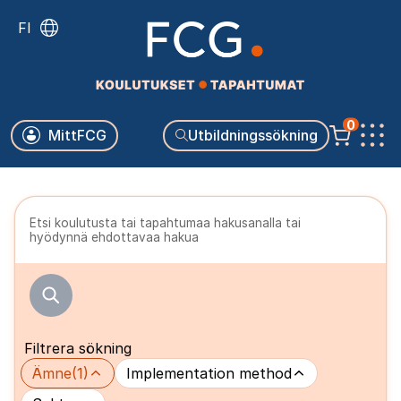
Skip
FI
to
main
content
Käyttäjävalikko
0
MittFCG
Utbildningssökning
Päävalikko
Etsi koulutusta tai tapahtumaa hakusanalla tai
hyödynnä ehdottavaa hakua
Filtrera sökning
Ämne
(1)
Implementation method