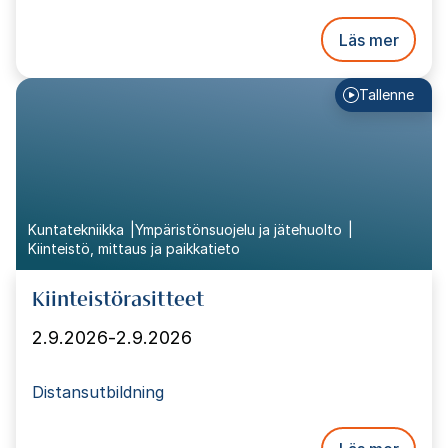
Läs mer
Tallenne
Kuntatekniikka
Ympäristönsuojelu ja jätehuolto
Kiinteistö, mittaus ja paikkatieto
Kiinteistörasitteet
2.9.2026
-
2.9.2026
Distansutbildning