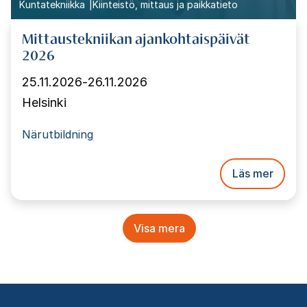
Kuntatekniikka
Kiinteistö, mittaus ja paikkatieto
Mittaustekniikan ajankohtaispäivät
2026
25.11.2026
-
26.11.2026
Helsinki
Närutbildning
Läs mer
Pagination
Visa mera