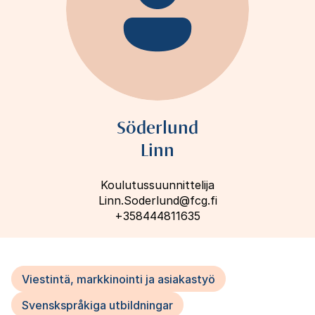
Söderlund
Linn
Koulutussuunnittelija
Linn.Soderlund@fcg.fi
+358444811635
Viestintä, markkinointi ja asiakastyö
Svenskspråkiga utbildningar