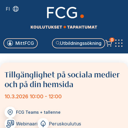
Skip
FI
to
main
content
Käyttäjävalikko
0
MittFCG
Utbildningssökning
Päävalikko
Tillgänglighet på sociala medier
och på din hemsida
10.3.2026 10:00 - 12:00
FCG Teams + tallenne
Webinaari
Peruskoulutus