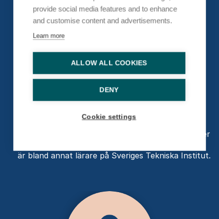
provide social media features and to enhance
and customise content and advertisements.
Learn more
ALLOW ALL COOKIES
Dahlstrand, My
Designer
DENY
My Dahlstrand är Senior Art Director och UX-
Cookie settings
expert på fullservicebyrån Oh My och är utbildad
inom grafisk design och kommunikation. Hon håller
regelbundet föreläsningar i sin roll på Oh My och
är bland annat lärare på Sveriges Tekniska Institut.