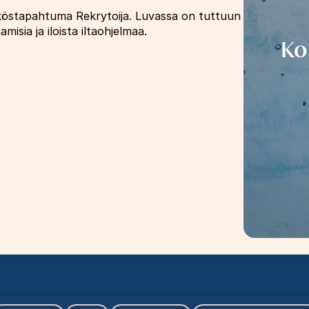
kköstapahtuma Rekrytoija. Luvassa on tuttuun
isia ja iloista iltaohjelmaa.
Ko