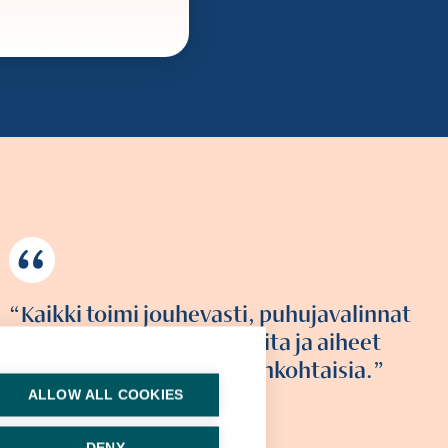
Kaikki toimi jouhevasti, puhuja­valinnat
olivat erityisen onnistuneita ja aiheet
todella relevantteja ja ajankohtaisia.
ALLOW ALL COOKIES