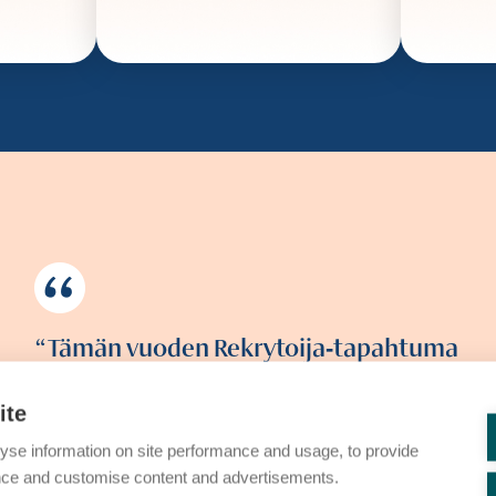
Tämän vuoden Rekrytoija‑tapahtuma
oli erittäin onnistunut kokonaisuus!
Juontaja erinomainen ja FCG:n
ite
ystävälliset ja avuliaat tyypit tekivät
yse information on site performance and usage, to provide
tapahtumasta sujuvan ja mukavan.
nce and customise content and advertisements.