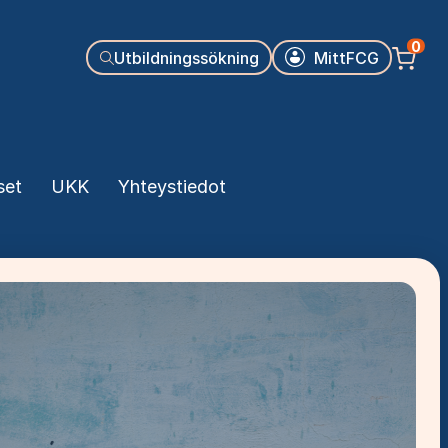
Käyttäjäva
0
Utbildningssökning
MittFCG
set
UKK
Yhteystiedot