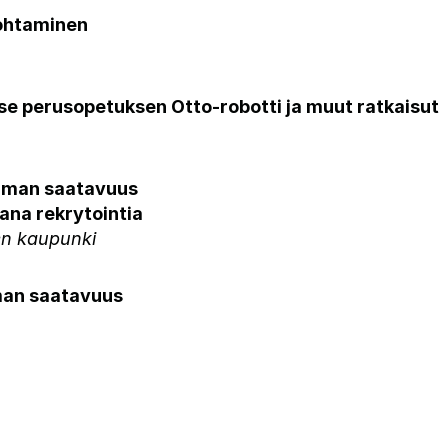
johtaminen
se perusopetuksen Otto-robotti ja muut ratkaisut
voiman saatavuus
ana rekrytointia
en kaupunki
iman saatavuus