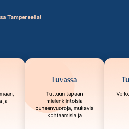
ssa Tampereella!
Luvassa
Tu
 maan,
Tuttuun tapaan
Verko
a ja
mielenkiintoisia
puheenvuoroja, mukavia
kohtaamisia ja