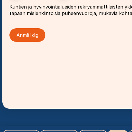
Kuntien ja hyvinvointialueiden rekryammattilaisten y
tapaan mielenkiintoisia puheenvuoroja, mukavia kohtaam
Anmäl dig