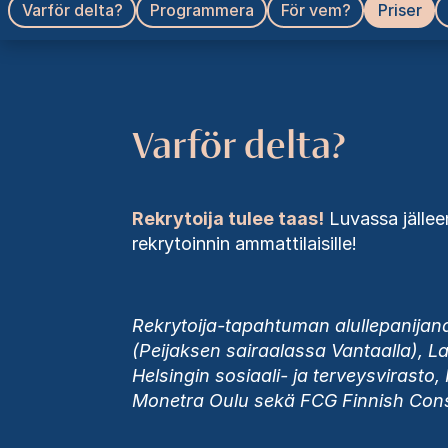
Varför delta?
Programmera
För vem?
Priser
Varför delta?
Rekrytoija tulee taas!
Luvassa jällee
rekrytoinnin ammattilaisille!
Rekrytoija-tapahtuman alullepanijana
(Peijaksen sairaalassa Vantaalla), La
Helsingin sosiaali- ja terveysvirast
Monetra Oulu sekä FCG Finnish Con