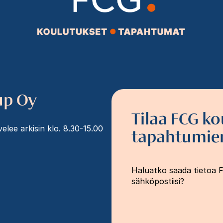
up Oy
Tilaa FCG ko
lee arkisin klo. 8.30-15.00
tapahtumien
Haluatko saada tietoa 
sähköpostiisi?