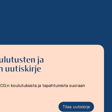
ulutusten ja
 uutiskirje
FCG:n koulutuksista ja tapahtumista suoraan
Tilaa uutiskirje