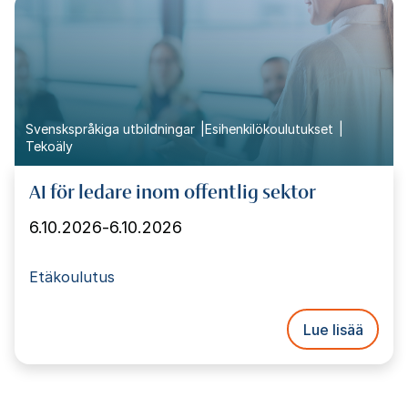
Svenskspråkiga utbildningar
Esihenkilökoulutukset
Tekoäly
AI för ledare inom offentlig sektor
6.10.2026
-
6.10.2026
Etäkoulutus
Lue lisää