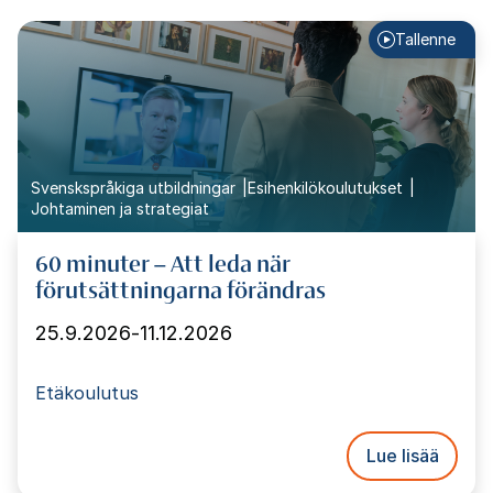
Tallenne
Svenskspråkiga utbildningar
Esihenkilökoulutukset
Johtaminen ja strategiat
60 minuter – Att leda när
förutsättningarna förändras
25.9.2026
-
11.12.2026
Etäkoulutus
Lue lisää