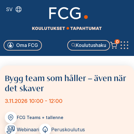
Hyppää
SV
pääsisältöön
Käyttäjävalikko
0
Oma FCG
Koulutushaku
Päävalikko
Bygg team som håller – även när
det skaver
3.11.2026 10:00 - 12:00
FCG Teams + tallenne
Webinaari
Peruskoulutus