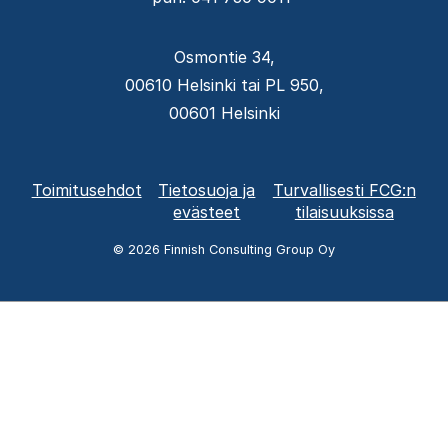
Osmontie 34,
00610 Helsinki tai PL 950,
00601 Helsinki
Alatunnisteen
Toimitusehdot
Tietosuoja ja
Turvallisesti FCG:n
valikko
evästeet
tilaisuuksissa
© 2026 Finnish Consulting Group Oy