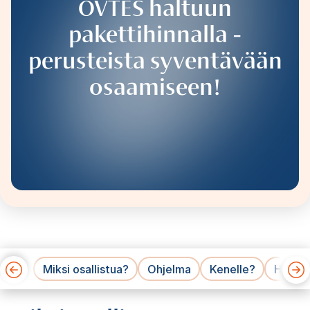
OVTES haltuun
pakettihinnalla -
perusteista syventävään
osaamiseen!
Miksi osallistua?
Ohjelma
Kenelle?
Hinnat