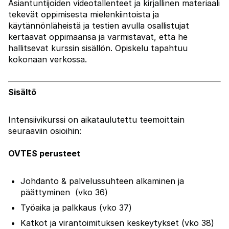
Asiantuntijoiden videotallenteet ja kirjallinen materiaali
tekevät oppimisesta mielenkiintoista ja
käytännönläheistä ja testien avulla osallistujat
kertaavat oppimaansa ja varmistavat, että he
hallitsevat kurssin sisällön. Opiskelu tapahtuu
kokonaan verkossa.
Sisältö
Intensiivikurssi on aikataulutettu teemoittain
seuraaviin osioihin:
OVTES perusteet
Johdanto & p
alvelussuhteen alkaminen ja
päättyminen
(vko 36)
Työaika ja palkkaus (vko 37)
Katkot ja virantoimituksen keskeytykset (vko 38)