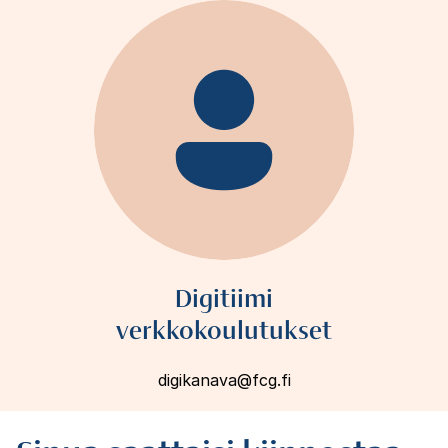
Digitiimi
verkkokoulutukset
digikanava@fcg.fi