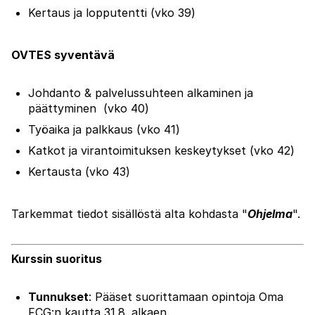
Kertaus ja lopputentti (vko 39)
OVTES syventävä
Johdanto & p
alvelussuhteen alkaminen ja
päättyminen
(vko 40)
Työaika ja palkkaus (vko 41)
Katkot ja virantoimituksen keskeytykset (vko 42)
Kertausta (vko 43)
Tarkemmat tiedot sisällöstä alta kohdasta "
Ohjelma
".
Kurssin suoritus
Tunnukset
: Pääset suorittamaan opintoja Oma
FCG:n kautta 31.8. alkaen.