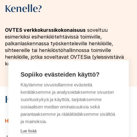
Kenelle?
OVTES verkkokurssikokonaisuus
soveltuu
esimerkiksi esihenkilötehtävissä toimiville,
palkanlaskennassa työskenteleville henkilöille,
sihteereille tai henkilöstöhallinnossa toimiville
henkilöille, jotka soveltavat OVTESia (yleissivistävä
koulutus) työssään.
Sopiiko evästeiden käyttö?
Käytämme sivustollamme evästeitä
kerätäksemme ja analysoidaksemme sivuston
Hinnat
suorituskykyä ja käyttöä, tarjotaksemme
sosiaalisen median ominaisuuksia sekä
parantaaksemme ja räätälöidäksemme sisältöä
Hinta on 390 € + voimassa oleva alv / hlö
ja mainoksia.
Lue lisää