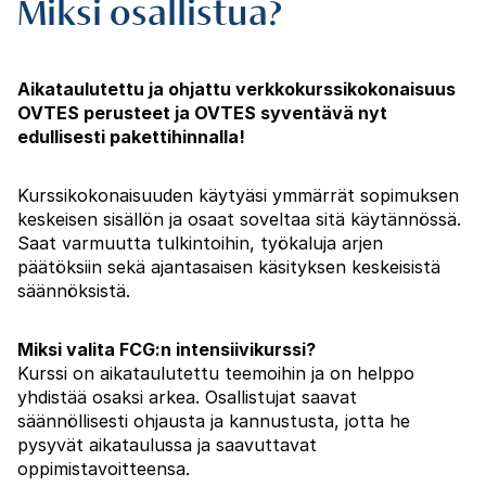
Miksi osallistua?
Aikataulutettu ja ohjattu verkkokurssikokonaisuus
OVTES perusteet ja OVTES syventävä nyt
edullisesti pakettihinnalla!
Kurssikokonaisuuden käytyäsi ymmärrät sopimuksen
keskeisen sisällön ja osaat soveltaa sitä käytännössä.
Saat varmuutta tulkintoihin, työkaluja arjen
päätöksiin sekä ajantasaisen käsityksen keskeisistä
säännöksistä.
Miksi valita FCG:n intensiivikurssi?
Kurssi on aikataulutettu teemoihin ja on helppo
yhdistää osaksi arkea. Osallistujat saavat
säännöllisesti ohjausta ja kannustusta, jotta he
pysyvät aikataulussa ja saavuttavat
oppimistavoitteensa.