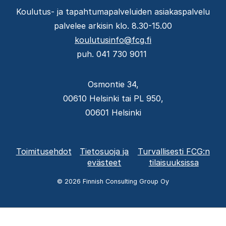
Koulutus- ja tapahtumapalveluiden asiakaspalvelu
palvelee arkisin klo. 8.30-15.00
koulutusinfo@fcg.fi
puh. 041 730 9011
Osmontie 34,
00610 Helsinki tai PL 950,
00601 Helsinki
Alatunnisteen
Toimitusehdot
Tietosuoja ja
Turvallisesti FCG:n
valikko
evästeet
tilaisuuksissa
© 2026 Finnish Consulting Group Oy