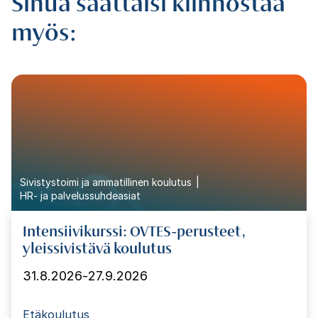
Sinua saattaisi kiinnostaa
myös:
Sivistystoimi ja ammatillinen koulutus
HR- ja palvelussuhdeasiat
Intensiivikurssi: OVTES-perusteet,
yleissivistävä koulutus
31.8.2026
-
27.9.2026
Etäkoulutus