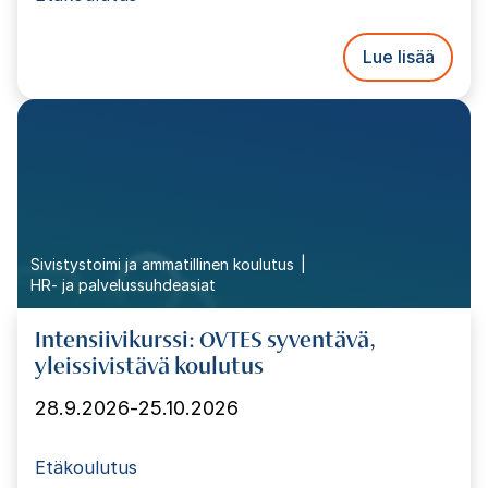
Lue lisää
Sivistystoimi ja ammatillinen koulutus
HR- ja palvelussuhdeasiat
Intensiivikurssi: OVTES syventävä,
yleissivistävä koulutus
28.9.2026
-
25.10.2026
Etäkoulutus