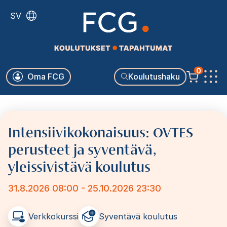
Hyppää
SV
pääsisältöön
Käyttäjävalikko
0
Oma FCG
Koulutushaku
Päävalikko
Intensiivikokonaisuus: OVTES
perusteet ja syventävä,
yleissivistävä koulutus
31.8.2026 08:00 - 25.10.2026 23:30
Verkkokurssi
Syventävä koulutus