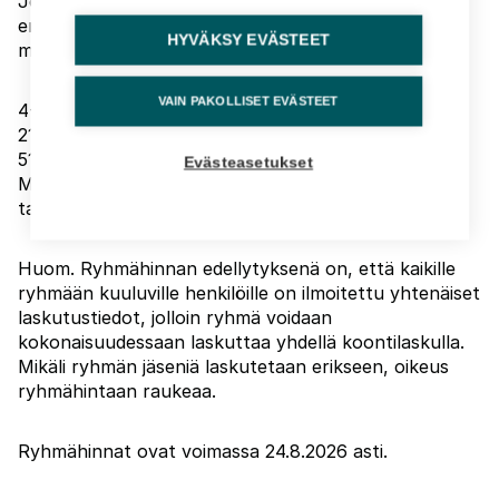
Jos organisaatiostanne osallistuu 4 henkilöä tai
enemmän, hinnoittelu on seuraavan portaikon
HYVÄKSY EVÄSTEET
mukainen:
VAIN PAKOLLISET EVÄSTEET
4-20 käyttäjää, hinta yhteensä 1 290 € + alv
21-50 käyttäjää, hinta yhteensä 2 490 € + alv
51-100 käyttäjää, hinta yhteensä 3 490 € + alv
Evästeasetukset
Mikäli osallistujia on yli 100, pyydäthän erillistä
tarjousta.
Huom. Ryhmähinnan edellytyksenä on, että kaikille
ryhmään kuuluville henkilöille on ilmoitettu yhtenäiset
laskutustiedot, jolloin ryhmä voidaan
kokonaisuudessaan laskuttaa yhdellä koontilaskulla.
Mikäli ryhmän jäseniä laskutetaan erikseen, oikeus
ryhmähintaan raukeaa.
Ryhmähinnat ovat voimassa 24.8.2026 asti.