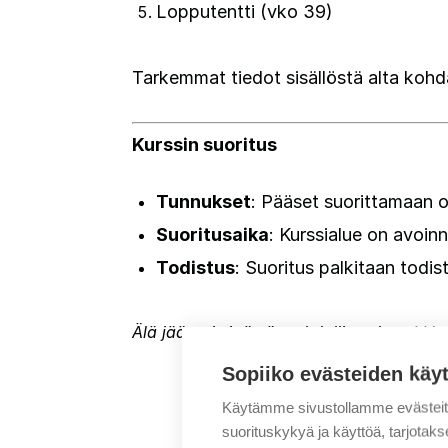
Lopputentti (vko 39)
Tarkemmat tiedot sisällöstä alta kohd
Kurssin suoritus
Tunnukset
: Pääset suorittamaan 
Suoritusaika
: Kurssialue on avoin
Todistus
: Suoritus palkitaan todist
Älä jää paitsi tästä mahdollisuudesta! Va
Sopiiko evästeiden käy
Käytämme sivustollamme evästei
suorituskykyä ja käyttöä, tarjot