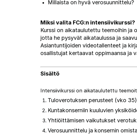
Millaista on hyvä verosuunnittelu?
Miksi valita FCG:n intensiivikurssi?
Kurssi on aikataulutettu teemoihin ja 
jotta he pysyvät aikataulussa ja saav
Asiantuntijoiden videotallenteet ja kir
osallistujat kertaavat oppimaansa ja v
Sisältö
Intensiivikurssi on aikataulutettu teemoit
Tuloverotuksen perusteet (vko 35)
Kuntakonserniin kuuluvien yksiköi
Yhtiöittämisen vaikutukset verotu
Verosuunnittelu ja konsernin omist