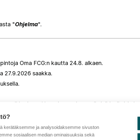
asta "
Ohjelma
".
opintoja Oma FCG:n kautta 24.8. alkaen.
na 27.9.2026 saakka.
uksella.
raa paikkasi ennakkoon ja varmista, että sinä ja tiimisi o
ttö?
tä kerätäksemme ja analysoidaksemme sivuston
aksemme sosiaalisen median ominaisuuksia sekä