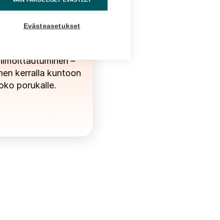
Tiimeille
Evästeasetukset
Helppo
ilmoittautuminen –
en kerralla kuntoon
oko porukalle.