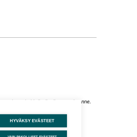
lette mukana kehittämässä osaamistanne.
HYVÄKSY EVÄSTEET
VAIN PAKOLLISET EVÄSTEET