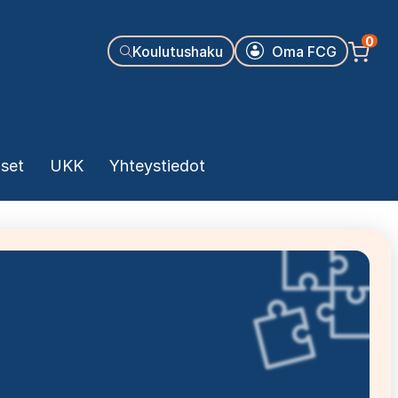
Käyttäjäva
0
Koulutushaku
Oma FCG
kset
UKK
Yhteystiedot