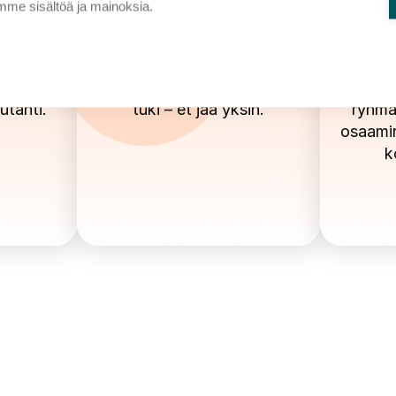
me sisältöä ja mainoksia.
en
Ohjattu
arkeen
Viikoittaiset muistutukset ja
utahti.
tuki – et jää yksin.
ryhmä
osaamin
k