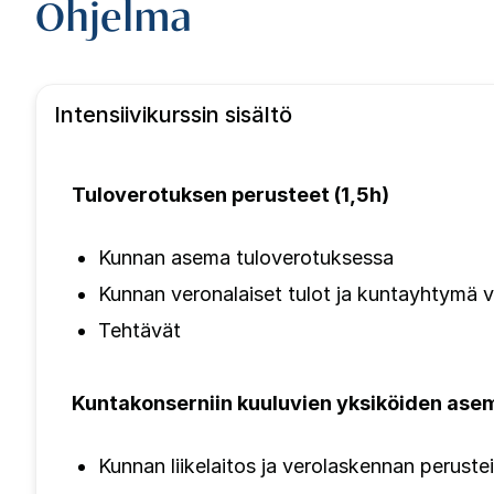
Ohjelma
Intensiivikurssin sisältö
Tuloverotuksen perusteet (1,5h)
Kunnan asema tuloverotuksessa
Kunnan veronalaiset tulot ja kuntayhtymä 
Tehtävät
Kuntakonserniin kuuluvien yksiköiden ase
Kunnan liikelaitos ja verolaskennan peruste