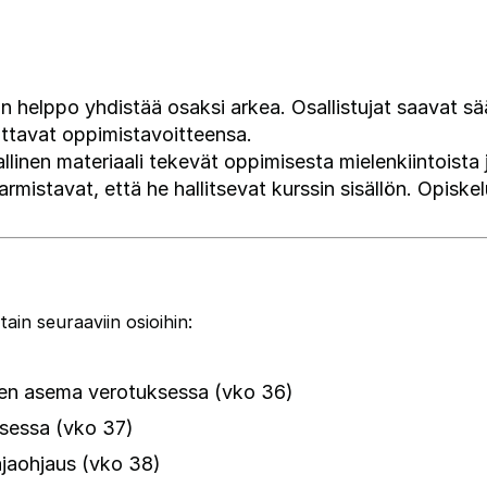
on helppo yhdistää osaksi arkea. Osallistujat saavat sä
uttavat oppimistavoitteensa.
jallinen materiaali tekevät oppimisesta mielenkiintoista
armistavat, että he hallitsevat kurssin sisällön. Opis
tain seuraaviin osioihin:
den asema verotuksessa (vko 36)
ksessa (vko 37)
ajaohjaus (vko 38)