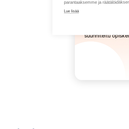
parantaaksemme ja räätälöidäksem
Lue lisää
Intensiivin
Nopea mutta työ
suunniteltu opiskel