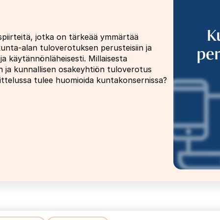
K
spiirteitä, jotka on tärkeää ymmärtää
per
unta-alan tuloverotuksen perusteisiin ja
a käytännönläheisesti. Millaisesta
n ja kunnallisen osakeyhtiön tuloverotus
nittelussa tulee huomioida kuntakonsernissa?