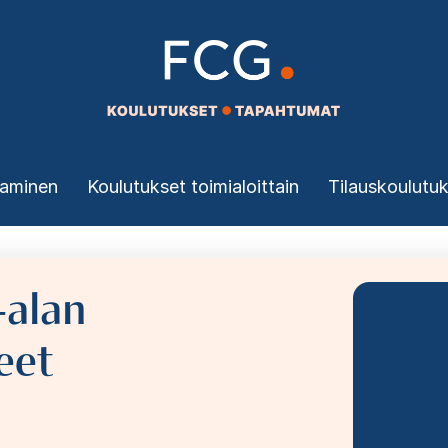
taminen
Koulutukset toimialoittain
Tilauskoulutu
-alan
Image
eet