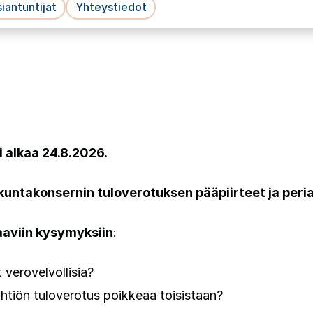
iantuntijat
Yhteystiedot
si alkaa 24.8.2026.
kuntakonsernin tuloverotuksen pääpiirteet ja peri
aaviin kysymyksiin
:
 verovelvollisia?
htiön tuloverotus poikkeaa toisistaan?