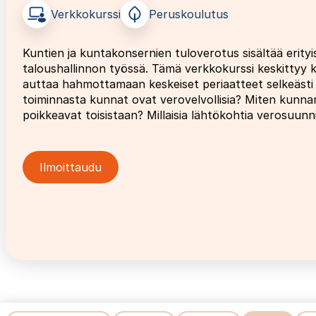
Verkkokurssi
Peruskoulutus
Kuntien ja kuntakonsernien tuloverotus sisältää erityi
taloushallinnon työssä. Tämä verkkokurssi keskittyy k
auttaa hahmottamaan keskeiset periaatteet selkeästi j
toiminnasta kunnat ovat verovelvollisia? Miten kunna
poikkeavat toisistaan? Millaisia lähtökohtia verosuun
Ilmoittaudu