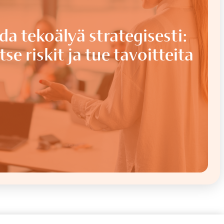
da tekoälyä strategisesti:
itse riskit ja tue tavoitteita