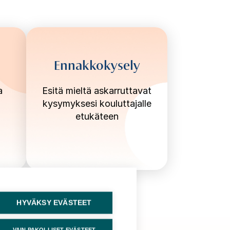
Ennakkokysely
a
Esitä mieltä askarruttavat
kysymyksesi kouluttajalle
etukäteen
HYVÄKSY EVÄSTEET
VAIN PAKOLLISET EVÄSTEET