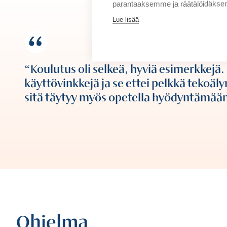
parantaaksemme ja räätälöidäksem
Lue lisää
Koulutus oli selkeä, hyviä esimerkkejä. 
käyttövinkkejä ja se ettei pelkkä tekoäly
sitä täytyy myös opetella hyödyntämää
Ohjelma