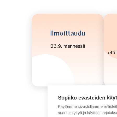
Ilmoittaudu
23.9. mennessä
etät
Sopiiko evästeiden käy
Käytämme sivustollamme evästei
suorituskykyä ja käyttöä, tarjot