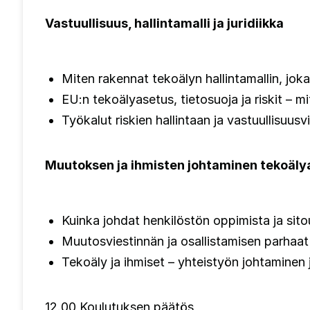
Vastuullisuus, hallintamalli ja juridiikka
Miten rakennat tekoälyn hallintamallin, jok
EU:n tekoälyasetus, tietosuoja ja riskit – m
Työkalut riskien hallintaan ja vastuullisuusv
Muutoksen ja ihmisten johtaminen tekoäly
Kuinka johdat henkilöstön oppimista ja si
Muutosviestinnän ja osallistamisen parhaa
Tekoäly ja ihmiset – yhteistyön johtaminen
12.00 Koulutuksen päätös