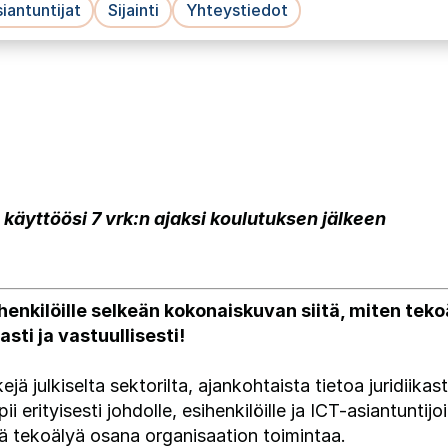
iantuntijat
Sijainti
Yhteystiedot
käyttöösi 7 vrk:n ajaksi koulutuksen jälkeen
henkilöille selkeän kokonaiskuvan siitä, miten tek
sti ja vastuullisesti!
 julkiselta sektorilta, ajankohtaista tietoa juridiikas
erityisesti johdolle, esihenkilöille ja ICT-asiantuntijo
ä tekoälyä osana organisaation toimintaa.