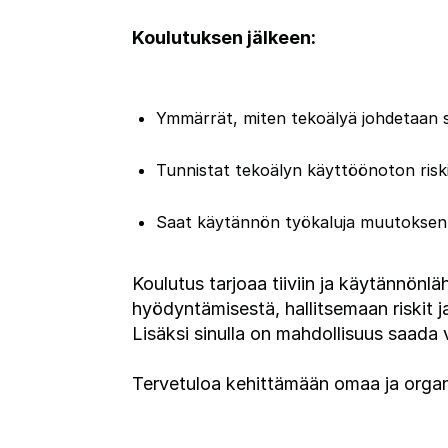
Koulutuksen jälkeen:
Ymmärrät, miten tekoälyä johdetaan st
Tunnistat tekoälyn käyttöönoton riskit
Saat käytännön työkaluja muutoksen j
Koulutus tarjoaa tiiviin ja käytännön
hyödyntämisestä, hallitsemaan riskit j
Lisäksi sinulla on mahdollisuus saada
Tervetuloa kehittämään omaa ja organ