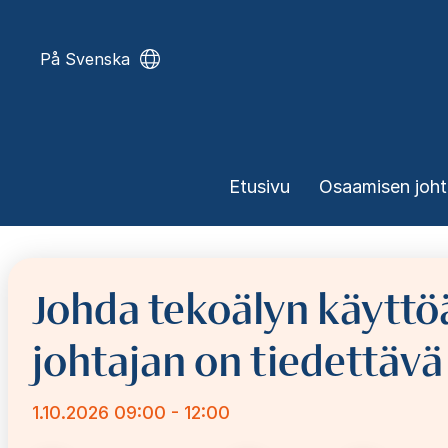
Hyppää
pääsisältöön
På Svenska
Päävalikko
Etusivu
Osaamisen joh
Johda tekoälyn käyttöä
johtajan on tiedettävä
1.10.2026 09:00 - 12:00