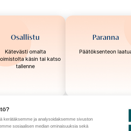
Osallistu
Paranna
Kätevästi omalta
Päätöksenteon laatu
oimistolta käsin tai katso
tallenne
ttö?
tä kerätäksemme ja analysoidaksemme sivuston
aksemme sosiaalisen median ominaisuuksia sekä