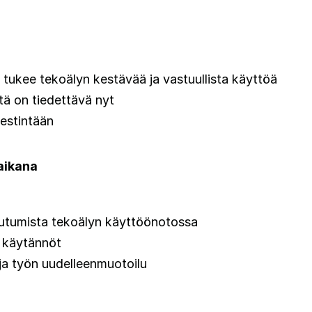
a tukee tekoälyn kestävää ja vastuullista käyttöä
itä on tiedettävä nyt
iestintään
aikana
toutumista tekoälyn käyttöönotossa
t käytännöt
 ja työn uudelleenmuotoilu