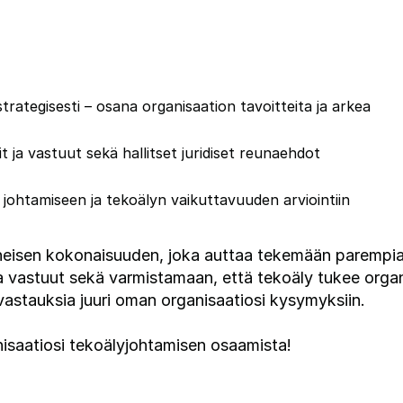
rategisesti – osana organisaation tavoitteita ja arkea
 ja vastuut sekä hallitset juridiset reunaehdot
ohtamiseen ja tekoälyn vaikuttavuuden arviointiin
läheisen kokonaisuuden, joka auttaa tekemään parempi
a vastuut sekä varmistamaan, että tekoäly tukee organis
 vastauksia juuri oman organisaatiosi kysymyksiin.
isaatiosi tekoälyjohtamisen osaamista!