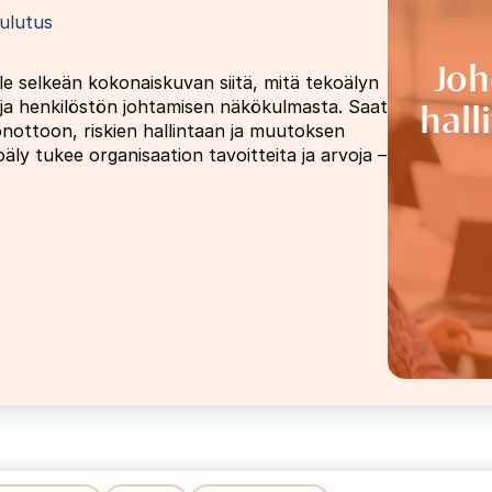
ulutus
Joh
oille selkeän kokonaiskuvan siitä, mitä tekoälyn
hall
ja henkilöstön johtamisen näkökulmasta. Saat
önottoon, riskien hallintaan ja muutoksen
ly tukee organisaation tavoitteita ja arvoja –