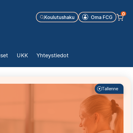
Käyttäjäva
0
Koulutushaku
Oma FCG
kset
UKK
Yhteystiedot
Tallenne