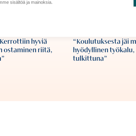
me sisältöä ja mainoksia.
Kerrottiin hyviä
Koulutuksesta jäi mi
n ostaminen riitä,
hyödyllinen työkalu, 
n
tulkittuna