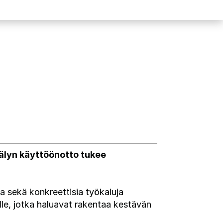
oälyn käyttöönotto tukee
ta sekä konkreettisia työkaluja
ille, jotka haluavat rakentaa kestävän