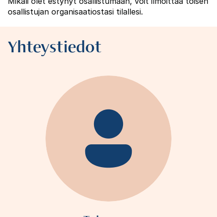
Mikäli olet estynyt osallistumaan, voit ilmoittaa toisen
osallistujan organisaatiostasi tilallesi.
Yhteystiedot