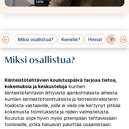
Miksi osallistua?
Kenelle?
Hinnat
Yhteyst
Miksi osallistua?
Kiinteistötehtävien koulutuspäivä tarjoaa tietoa,
kokemuksia ja keskusteluja
kuntien
kiinteistötehtäviin liittyvistä ajankohtaisista aiheista
kuntien kiinteistötoimituksista ja kiinteistörekisterin
hoidosta vastaaville, joille ei vielä ole kertynyt pitkää
kokemusta toimituksista ja niiden valmistelusta.
Koulutus sopii hyvin myös pitempään tehtävissään
toimineille, jotka haluavat päivittää osaamistaan.