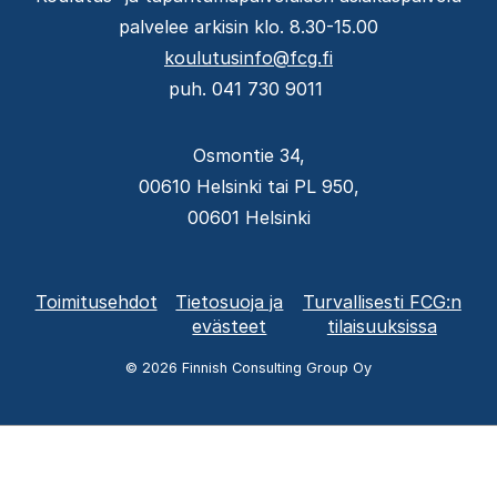
palvelee arkisin klo. 8.30-15.00
koulutusinfo@fcg.fi
puh. 041 730 9011
Osmontie 34,
00610 Helsinki tai PL 950,
00601 Helsinki
Alatunnisteen
Toimitusehdot
Tietosuoja ja
Turvallisesti FCG:n
valikko
evästeet
tilaisuuksissa
© 2026 Finnish Consulting Group Oy