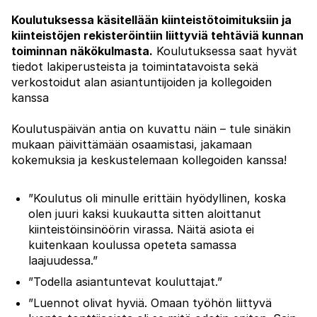
Koulutuksessa käsitellään kiinteistötoimituksiin ja
kiinteistöjen rekisteröintiin liittyviä tehtäviä kunnan
toiminnan näkökulmasta.
Koulutuksessa saat hyvät
tiedot lakiperusteista ja toimintatavoista sekä
verkostoidut alan asiantuntijoiden ja kollegoiden
kanssa
Koulutuspäivän antia on kuvattu näin – tule sinäkin
mukaan päivittämään osaamistasi, jakamaan
kokemuksia ja keskustelemaan kollegoiden kanssa!
”Koulutus oli minulle erittäin hyödyllinen, koska
olen juuri kaksi kuukautta sitten aloittanut
kiinteistöinsinöörin virassa. Näitä asiota ei
kuitenkaan koulussa opeteta samassa
laajuudessa.”
”Todella asiantuntevat kouluttajat.”
”Luennot olivat hyviä. Omaan työhön liittyvä