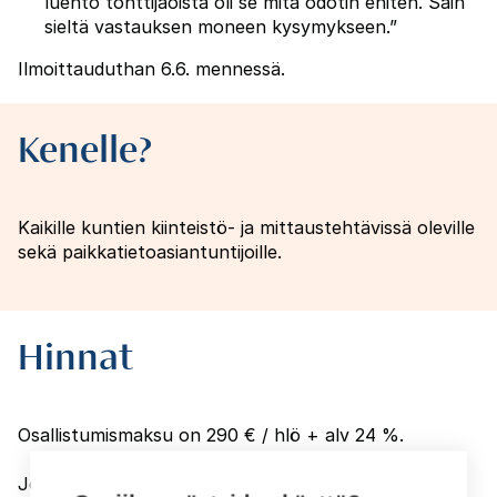
luento tonttijaoista oli se mitä odotin eniten. Sain
sieltä vastauksen moneen kysymykseen.”
Ilmoittauduthan 6.6. mennessä.
Kenelle?
Kaikille kuntien kiinteistö- ja mittaustehtävissä oleville
sekä paikkatietoasiantuntijoille.
Hinnat
Osallistumismaksu on 290 € / hlö + alv 24 %.
Jos organisaatiostanne osallistuu 4 henkilöä tai