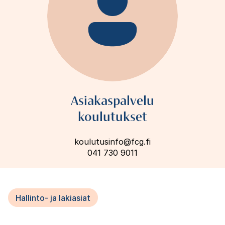
Asiakaspalvelu
koulutukset
koulutusinfo@fcg.fi
041 730 9011
Hallinto- ja lakiasiat