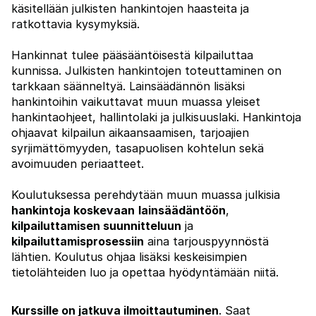
käsitellään julkisten hankintojen haasteita ja
ratkottavia kysymyksiä.
Hankinnat tulee pääsääntöisestä kilpailuttaa
kunnissa. Julkisten hankintojen toteuttaminen on
tarkkaan säänneltyä. Lainsäädännön lisäksi
hankintoihin vaikuttavat muun muassa yleiset
hankintaohjeet, hallintolaki ja julkisuuslaki. Hankintoja
ohjaavat kilpailun aikaansaamisen, tarjoajien
syrjimättömyyden, tasapuolisen kohtelun sekä
avoimuuden periaatteet.
Koulutuksessa perehdytään muun muassa julkisia
hankintoja koskevaan
lainsäädäntöön
,
kilpailuttamisen suunnitteluun
ja
kilpailuttamisprosessiin
aina tarjouspyynnöstä
lähtien. Koulutus ohjaa lisäksi keskeisimpien
tietolähteiden luo ja opettaa hyödyntämään niitä.
Kurssille on jatkuva ilmoittautuminen
. Saat