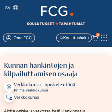
Hyppää
SV
pääsisältöön
Käyttäjävalikko
0
Oma FCG
Koulutushaku
Päävalikko
Kunnan hankintojen ja
kilpailuttamisen osaaja
Verkkokurssi - opiskele etänä!
Priima verkkokurssi
Verkkokurssi
Aloita opiskelu verkossa heti! Hankinnat ja