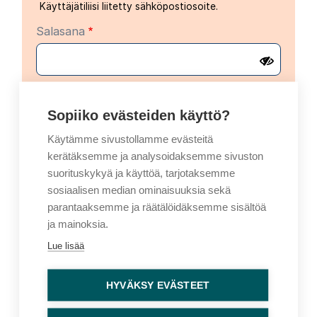
Käyttäjätiliisi liitetty sähköpostiosoite.
Salasana
Sopiiko evästeiden käyttö?
Käytämme sivustollamme evästeitä
kerätäksemme ja analysoidaksemme sivuston
Vaihtoehtoinen kirjautuminen
suorituskykyä ja käyttöä, tarjotaksemme
Kirjaudu sisään kertakäyttöisellä koodilla
sosiaalisen median ominaisuuksia sekä
parantaaksemme ja räätälöidäksemme sisältöä
Sähköpostiosoite
ja mainoksia.
Lue lisää
Kertakirjautumiskoodi lähetetään
sähköpostiosoitteeseesi
HYVÄKSY EVÄSTEET