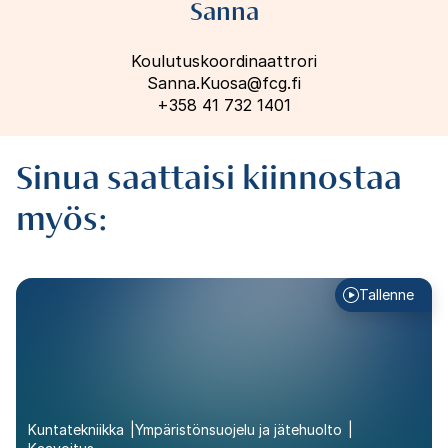
Sanna
Koulutuskoordinaattrori
Sanna.Kuosa@fcg.fi
+358 41 732 1401
Sinua saattaisi kiinnostaa
myös:
Tallenne
Kuntatekniikka
Ympäristönsuojelu ja jätehuolto