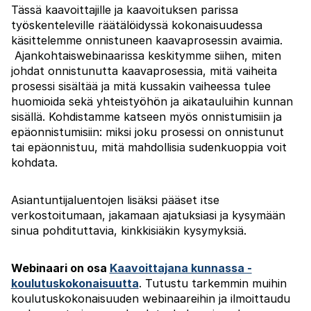
Tässä kaavoittajille ja kaavoituksen parissa
työskenteleville räätälöidyssä kokonaisuudessa
käsittelemme onnistuneen kaavaprosessin avaimia.
Ajankohtaiswebinaarissa keskitymme siihen, miten
johdat onnistunutta kaavaprosessia, mitä vaiheita
prosessi sisältää ja mitä kussakin vaiheessa tulee
huomioida sekä yhteistyöhön ja aikatauluihin kunnan
sisällä. Kohdistamme katseen myös onnistumisiin ja
epäonnistumisiin: miksi joku prosessi on onnistunut
tai epäonnistuu, mitä mahdollisia sudenkuoppia voit
kohdata.
Asiantuntijaluentojen lisäksi pääset itse
verkostoitumaan, jakamaan ajatuksiasi ja kysymään
sinua pohdituttavia, kinkkisiäkin kysymyksiä.
Webinaari on osa
Kaavoittajana kunnassa -
koulutuskokonaisuutta
. Tutustu tarkemmin muihin
koulutuskokonaisuuden webinaareihin ja ilmoittaudu