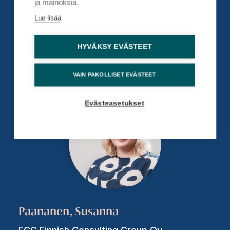
ja mainoksia.
Jarva, Anne
Lue lisää
Suomen Kuntaliitto ry;Finlands
Kommunförbund rf
HYVÄKSY EVÄSTEET
kehittämispäällikkö
VAIN PAKOLLISET EVÄSTEET
Evästeasetukset
Paananen, Susanna