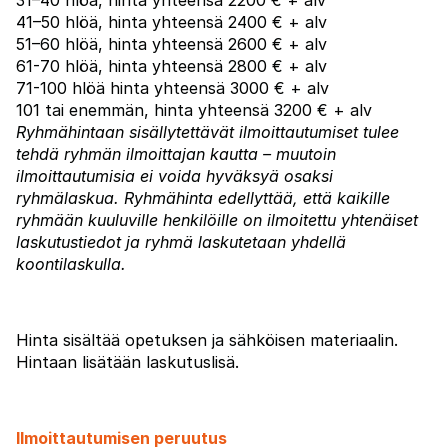
31–40 hlöä, hinta yhteensä 2200 € + alv
41–50 hlöä, hinta yhteensä 2400 € + alv
51–60 hlöä, hinta yhteensä 2600 € + alv
61-70 hlöä, hinta yhteensä 2800 € + alv
71-100 hlöä hinta yhteensä 3000 € + alv
101 tai enemmän, hinta yhteensä 3200 € + alv
Ryhmähintaan sisällytettävät ilmoittautumiset tulee
tehdä ryhmän ilmoittajan kautta – muutoin
ilmoittautumisia ei voida hyväksyä osaksi
ryhmälaskua. Ryhmähinta edellyttää, että kaikille
ryhmään kuuluville henkilöille on ilmoitettu yhtenäiset
laskutustiedot ja ryhmä laskutetaan yhdellä
koontilaskulla.
Hinta sisältää opetuksen ja sähköisen materiaalin.
Hintaan lisätään laskutuslisä.
Ilmoittautumisen peruutus