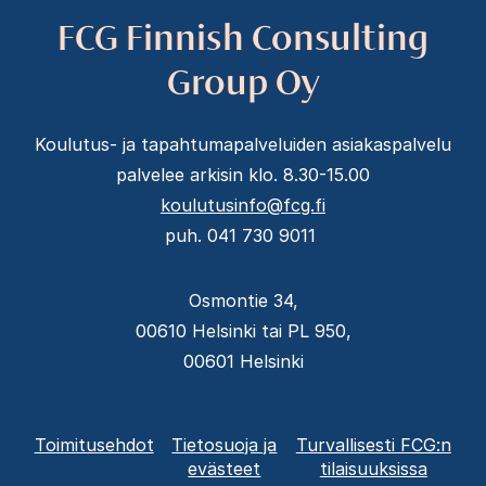
FCG Finnish Consulting
Group Oy
Koulutus- ja tapahtumapalveluiden asiakaspalvelu
palvelee arkisin klo. 8.30-15.00
koulutusinfo@fcg.fi
puh. 041 730 9011
Osmontie 34,
00610 Helsinki tai PL 950,
00601 Helsinki
Alatunnisteen
Toimitusehdot
Tietosuoja ja
Turvallisesti FCG:n
valikko
evästeet
tilaisuuksissa