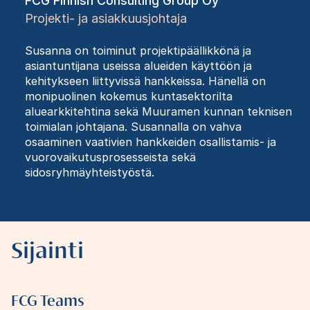
FCG Finnish Consulting Group Oy
Projekti- ja asiakkuusjohtaja
Susanna on toiminut projektipäällikkönä ja
asiantuntijana useissa alueiden käyttöön ja
kehitykseen liittyvissä hankkeissa. Hänellä on
monipuolinen kokemus kuntasektorilta
aluearkkitehtina sekä Muuramen kunnan teknisen
toimialan johtajana. Susannalla on vahva
osaaminen vaativien hankkeiden osallistamis- ja
vuorovaikutusprosesseista sekä
sidosryhmäyhteistyöstä.
Sijainti
FCG Teams