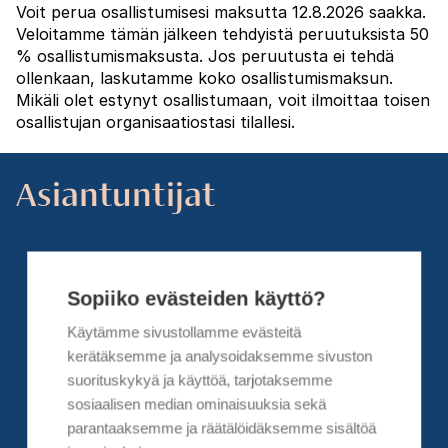
Voit perua osallistumisesi maksutta 12.8.2026 saakka.
Veloitamme tämän jälkeen tehdyistä peruutuksista 50
% osallistumismaksusta. Jos peruutusta ei tehdä
ollenkaan, laskutamme koko osallistumismaksun.
Mikäli olet estynyt osallistumaan, voit ilmoittaa toisen
osallistujan organisaatiostasi tilallesi.
Asiantuntijat
Sopiiko evästeiden käyttö?
Käytämme sivustollamme evästeitä
kerätäksemme ja analysoidaksemme sivuston
suorituskykyä ja käyttöä, tarjotaksemme
sosiaalisen median ominaisuuksia sekä
parantaaksemme ja räätälöidäksemme sisältöä