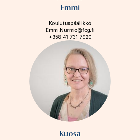
Emmi
Koulutuspäällikkö
Emmi.Nurmio@fcg.fi
+358 41 731 7920
Kuosa