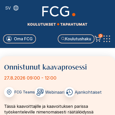
Hyppää
SV
pääsisältöön
Käyttäjävalikko
0
Oma FCG
Koulutushaku
Päävalikko
Onnistunut kaavaprosessi
27.8.2026 09:00 - 12:00
Webinaari
Ajankohtaiset
FCG Teams
Tässä kaavoittajille ja kaavoituksen parissa
työskenteleville nimenomaisesti räätälöidyssä