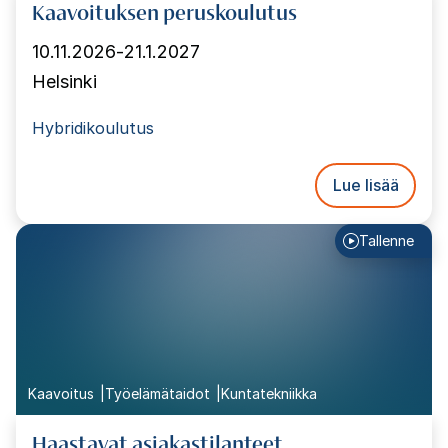
Kaavoituksen peruskoulutus
10.11.2026
-
21.1.2027
Helsinki
Hybridikoulutus
Lue lisää
Tallenne
Kaavoitus
Työelämätaidot
Kuntatekniikka
Haastavat asiakastilanteet