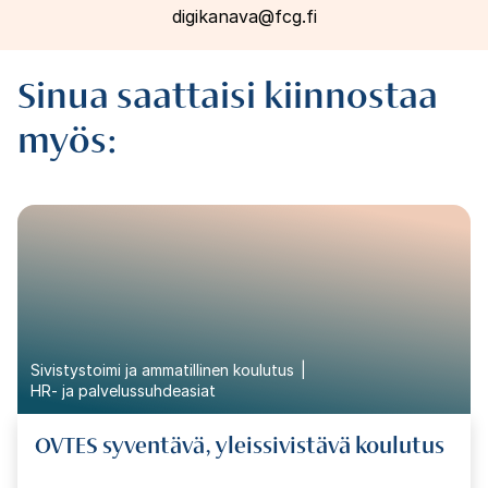
digikanava@fcg.fi
Sinua saattaisi kiinnostaa
myös:
Sivistystoimi ja ammatillinen koulutus
HR- ja palvelussuhdeasiat
OVTES syventävä, yleissivistävä koulutus