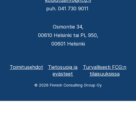
koulutusinfo@fcg.fi
puh. 041 730 9011
Osmontie 34,
00610 Helsinki tai PL 950,
00601 Helsinki
Alatunnisteen
Toimitusehdot
Tietosuoja ja
Turvallisesti FCG:n
valikko
evästeet
tilaisuuksissa
© 2026 Finnish Consulting Group Oy