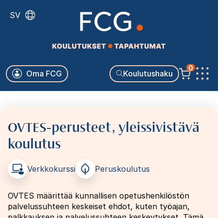
Hyppää
SV
pääsisältöön
Käyttäjävalikko
0
Oma FCG
Koulutushaku
Päävalikko
OVTES-perusteet, yleissivistävä
koulutus
Verkkokurssi
Peruskoulutus
OVTES määrittää kunnallisen opetushenkilöstön
palvelussuhteen keskeiset ehdot, kuten työajan,
palkkauksen ja palvelussuhteen keskeytykset. Tämä