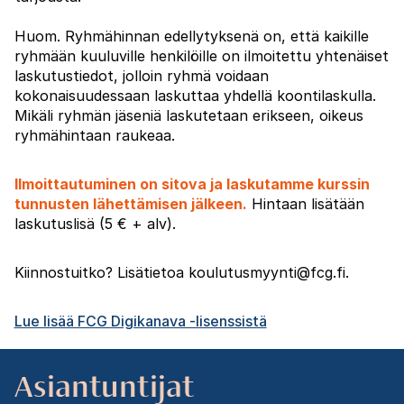
Huom. Ryhmähinnan edellytyksenä on, että kaikille
ryhmään kuuluville henkilöille on ilmoitettu yhtenäiset
laskutustiedot, jolloin ryhmä voidaan
kokonaisuudessaan laskuttaa yhdellä koontilaskulla.
Mikäli ryhmän jäseniä laskutetaan erikseen, oikeus
ryhmähintaan raukeaa.
Ilmoittautuminen on sitova ja laskutamme kurssin
tunnusten lähettämisen jälkeen.
Hintaan lisätään
laskutuslisä (5 € + alv).
Kiinnostuitko? Lisätietoa koulutusmyynti@fcg.fi.
Lue lisää FCG Digikanava -lisenssistä
Asiantuntijat