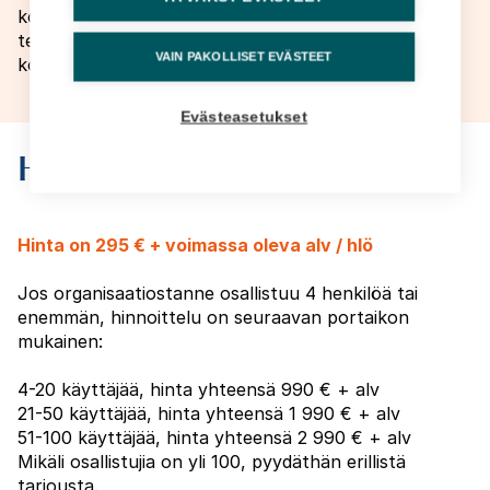
koulutus) työssään. Kurssi sopii erinomaisesti vasta
tehtävissään aloittaneille, joilla ei ole vielä vahvaa
VAIN PAKOLLISET EVÄSTEET
kokemusta OVTESista.
Evästeasetukset
Hinnat
Hinta on 295 € + voimassa oleva alv / hlö
Jos organisaatiostanne osallistuu 4 henkilöä tai
enemmän, hinnoittelu on seuraavan portaikon
mukainen:
4-20 käyttäjää, hinta yhteensä 990 € + alv
21-50 käyttäjää, hinta yhteensä 1 990 € + alv
51-100 käyttäjää, hinta yhteensä 2 990 € + alv
Mikäli osallistujia on yli 100, pyydäthän erillistä
tarjousta.