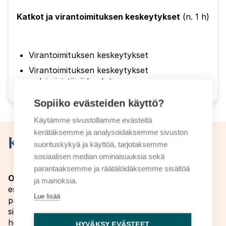
Katkot ja virantoimituksen keskeytykset
(n. 1 h)
Virantoimituksen keskeytykset
Virantoimituksen keskeytykset
- yleissivistävä koulutus
Sopiiko evästeiden käyttö?
Käytämme sivustollamme evästeitä
kerätäksemme ja analysoidaksemme sivuston
Kenelle?
suorituskykyä ja käyttöä, tarjotaksemme
sosiaalisen median ominaisuuksia sekä
parantaaksemme ja räätälöidäksemme sisältöä
OVTES-perusteet -verkkokurssi
soveltuu
ja mainoksia.
esimerkiksi esihenkilötehtävissä toimiville,
Lue lisää
palkanlaskennassa työskenteleville henkilöille,
sihteereille tai henkilöstöhallinnossa toimiville
henkilöille, jotka soveltavat OVTESia (yleissivistävä
HYVÄKSY EVÄSTEET