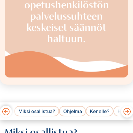
opetushenkilöstön
palvelussuhteen
keskeiset säännöt
haltuun.
Miksi osallistua?
Ohjelma
Kenelle?
Hinnat
Miksi osallistua?