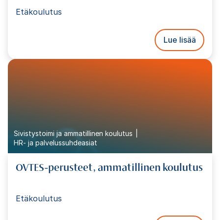
Etäkoulutus
Lue lisää
Sivistystoimi ja ammatillinen koulutus
HR- ja palvelussuhdeasiat
OVTES-perusteet, ammatillinen koulutus
Etäkoulutus