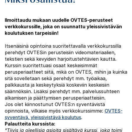
Ilmoittaudu mukaan uudelle OVTES-perusteet
verkkokurssille, joka on suunnattu yleissivistävän
koulutuksen tarpeisiin!
Itsenäisinä opintoina suoritettavalla verkkokurssilla
perehdyt OVTESin perusteisiin videomateriaalien,
tekstien sekä kevyiden harjoitustehtävien kautta.
Kurssin suoritettuasi osaat keskeisimmät
perusperiaatteet siitä, mikä on OVTES, mihin ja kuinka
sitä sovelletaan sekä perehdyt mm. työaikaa,
palkkausta ja keskeytyksiä koskeviin keskeisiin
säännöksiin. Lisäksi perehdyt mm. palvelussuhteen
alkamisen ja päättymisen perusperiaatteisiin.
Jos olet kiinnostunut OVTES:n syventävistä
opinnoista, vilkaise myös verkkokurssimme:
OVTES-
syventävä, yleissivistävä koulutus
.
Palautteita kurssista:
"Tiivis ja oleellisia asioita sisältävä kurssi, joka toimi