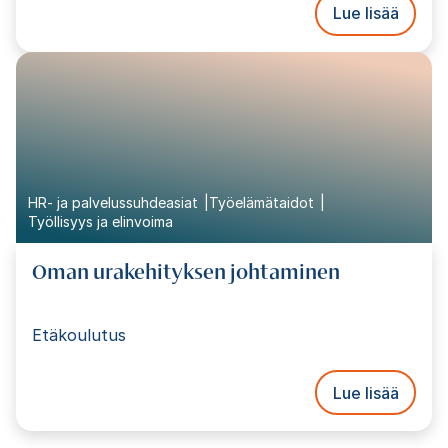
Lue lisää
HR- ja palvelussuhdeasiat
Työelämätaidot
Työllisyys ja elinvoima
Oman urakehityksen johtaminen
Etäkoulutus
Lue lisää