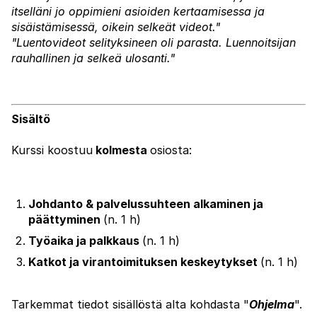
itselläni jo oppimieni asioiden kertaamisessa ja
sisäistämisessä, oikein selkeät videot."
"Luentovideot selityksineen oli parasta. Luennoitsijan
rauhallinen ja selkeä ulosanti."
Sisältö
Kurssi koostuu
kolmesta
osiosta:
Johdanto & p
alvelussuhteen alkaminen ja
päättyminen
(n. 1 h)
Työaika ja palkkaus
(n. 1 h)
Katkot ja virantoimituksen keskeytykset
(n. 1 h)
Tarkemmat tiedot sisällöstä alta kohdasta "
Ohjelma
".