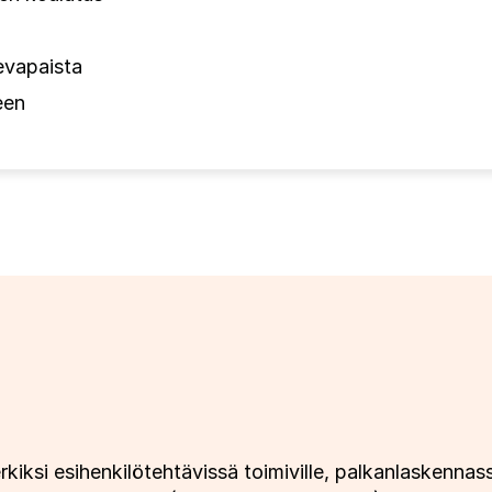
evapaista
een
iksi esihenkilötehtävissä toimiville, palkanlaskennassa 