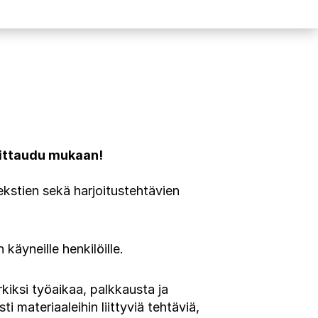
oittaudu mukaan!
ekstien sekä harjoitustehtävien
 käyneille henkilöille.
iksi työaikaa, palkkausta ja
 materiaaleihin liittyviä tehtäviä,