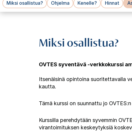
Miksi osallistua?
Ohjelma
Kenelle?
Hinnat
As
Miksi osallistua?
OVTES syventävä -verkkokurssi amma
Itsenäisinä opintoina suoritettavalla 
kautta.
Tämä kurssi on suunnattu jo OVTES:n p
Kurssilla perehdytään syvemmin OVTES
virantoimituksen keskeytyksiä koskeviin