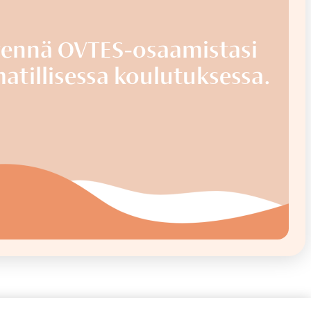
vennä OVTES-osaamistasi
tillisessa koulutuksessa.