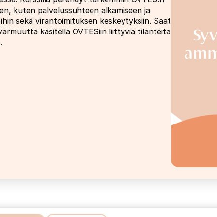
een, kuten palvelussuhteen alkamiseen ja
ihin sekä virantoimituksen keskeytyksiin. Saat
Sy
uutta käsitellä OVTESiin liittyviä tilanteita
.
amma