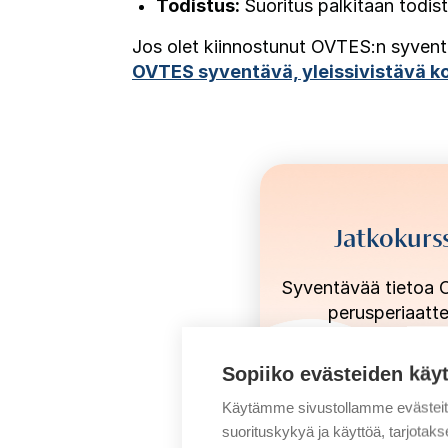
Todistus:
Suoritus palkitaan todist
Jos olet kiinnostunut OVTES:n syventä
OVTES syventävä, yleissivistävä k
Jatkokurs
Syventävää tietoa
perusperiaatt
hallitsevalle.
Sopiiko evästeiden käy
Käytämme sivustollamme evästei
suorituskykyä ja käyttöä, tarjot