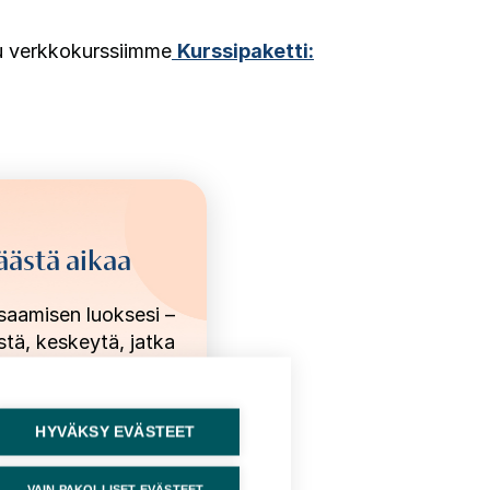
tu verkkokurssiimme
Kurssipaketti:
äästä aikaa
saamisen luoksesi –
stä, keskeytä, jatka
milloin vain.
HYVÄKSY EVÄSTEET
VAIN PAKOLLISET EVÄSTEET