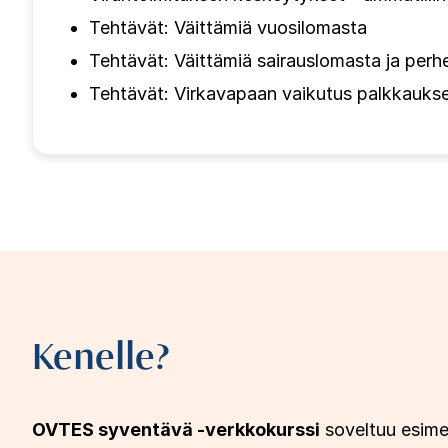
Tehtävät: Väittämiä vuosilomasta
Tehtävät: Väittämiä sairauslomasta ja perh
Tehtävät: Virkavapaan vaikutus palkkauks
Kenelle?
OVTES syventävä -verkkokurssi
soveltuu esimerk