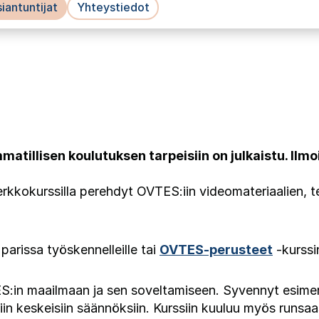
iantuntijat
Yhteystiedot
tillisen koulutuksen tarpeisiin on julkaistu. Ilm
verkkokurssilla perehdyt OVTES:iin videomateriaalien, t
arissa työskennelleille tai
OVTES-perusteet
-kurssin
:in maailmaan ja sen soveltamiseen. Syvennyt esimerk
 keskeisiin säännöksiin. Kurssiin kuuluu myös runsaasti