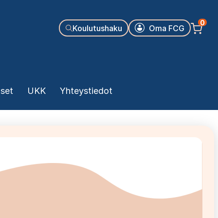
Käyttäjäva
0
Koulutushaku
Oma FCG
kset
UKK
Yhteystiedot