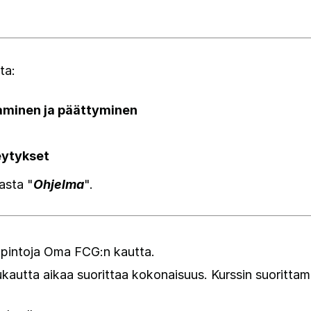
ta:
aminen ja päättyminen
eytykset
asta "
Ohjelma
".
opintoja Oma FCG:n kautta.
ukautta aikaa suorittaa kokonaisuus
. Kurssin suoritta