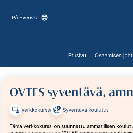
Hyppää
pääsisältöön
På Svenska
Päävalikko
Etusivu
Osaamisen joh
OVTES syventävä, amm
Verkkokurssi
Syventävä koulutus
Tämä verkkokurssi on suunnattu ammatillisen koulutuk
syventää osaamistaan OVTES-sopimuksen soveltamise