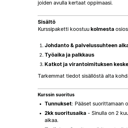
joiden avulla kertaat oppimaasi.
Sisältö
Kurssipaketti koostuu
kolmesta
osios
Johdanto & p
alvelussuhteen alk
Työaika ja palkkaus
Katkot ja virantoimituksen kesk
Tarkemmat tiedot sisällöstä alta kohd
Kurssin suoritus
Tunnukset
:
Pääset suorittamaan 
2kk suoritusaika
-
Sinulla on 2 ku
aikaa.