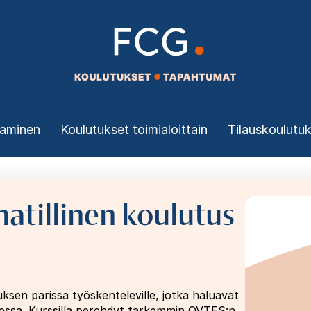
taminen
Koulutukset toimialoittain
Tilauskoulutu
atillinen koulutus
Image
sen parissa työskenteleville, jotka haluavat
ssa. Kurssilla perehdyt tarkemmin OVTES:n