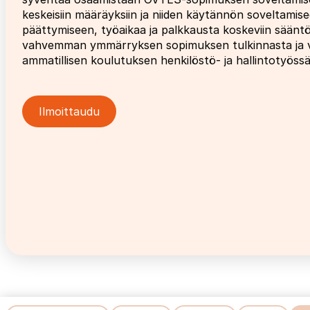
keskeisiin määräyksiin ja niiden käytännön soveltamis
päättymiseen, työaikaa ja palkkausta koskeviin sääntö
vahvemman ymmärryksen sopimuksen tulkinnasta ja varm
ammatillisen koulutuksen henkilöstö- ja hallintotyössä
Ilmoittaudu