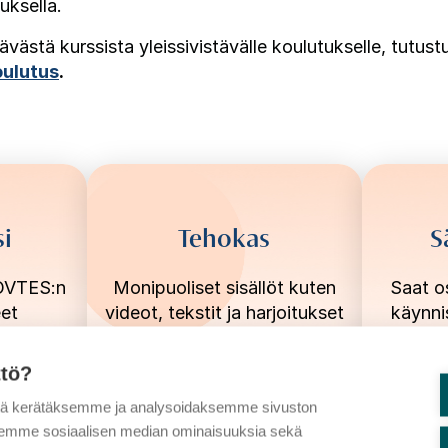
uksella.
västä kurssista yleissivistävälle koulutukselle, tutus
oulutus
.
si
Tehokas
S
 OVTES:n
Monipuoliset sisällöt kuten
Saat o
eet
videot, tekstit ja harjoitukset
käynni
tukevat oppimista.
ttö?
tä kerätäksemme ja analysoidaksemme sivuston
aksemme sosiaalisen median ominaisuuksia sekä