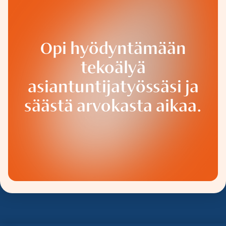
Opi hyödyntämään
tekoälyä
asiantuntijatyössäsi ja
säästä arvokasta aikaa.