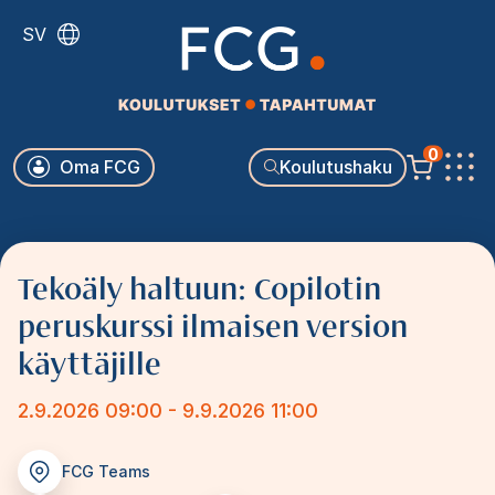
Hyppää
SV
pääsisältöön
Käyttäjävalikko
0
Oma FCG
Koulutushaku
Päävalikko
Tekoäly haltuun: Copilotin
peruskurssi ilmaisen version
käyttäjille
2.9.2026 09:00 - 9.9.2026 11:00
FCG Teams