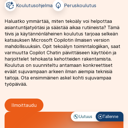
Koulutusohjelma
Peruskoulutus
Haluatko ymmärtää, miten tekoäly voi helpottaa
asiantuntijatyötäsi ja säästää aikaa rutiineista? Tämä
tiivis ja käytännönläheinen koulutus tarjoaa selkeän
katsauksen Microsoft Copilotin ilmaisen version
mahdollisuuksiin. Opit tekoälyn toimintalogiikan, saat
varmuutta Copilot Chatin päivittäiseen käyttöön ja
harjoittelet tehokasta kehotteiden rakentamista.
Koulutus on suunniteltu antamaan konkreettiset
eväät sujuvampaan arkeen ilman aiempia teknisiä
taitoja. Ota ensimmäinen askel kohti sujuvampaa
työpäivää.
Ilmoittaudu
Image
Uutuus
Tallenne