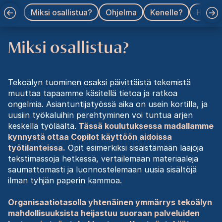
Miksi osallistua?
Ohjelma
Kenelle?
Hinnat
Miksi osallistua?
Tekoälyn tuominen osaksi päivittäistä tekemistä
muuttaa tapaamme käsitellä tietoa ja ratkoa
ongelmia. Asiantuntijatyössä aika on usein kortilla, ja
uusiin työkaluihin perehtyminen voi tuntua arjen
keskellä työläältä.
Tässä koulutuksessa madallamme
kynnystä ottaa Copilot käyttöön aidoissa
työtilanteissa.
Opit esimerkiksi sisäistämään laajoja
tekstimassoja hetkessä, vertailemaan materiaaleja
saumattomasti ja luonnostelemaan uusia sisältöjä
ilman tyhjän paperin kammoa.
Organisaatiotasolla yhtenäinen ymmärrys tekoälyn
mahdollisuuksista heijastuu suoraan palveluiden