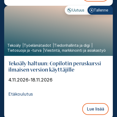
Uutuus
Tallenne
Tekoäly
Työelämätaidot
Tiedonhallinta ja digi
Tietosuoja ja -turva
Viestintä, markkinointi ja asiakastyö
Tekoäly haltuun: Copilotin peruskurssi
ilmaisen version käyttäjille
4.11.2026
-
18.11.2026
Etäkoulutus
Lue lisää