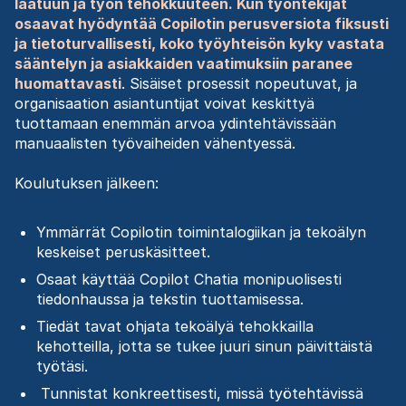
laatuun ja työn tehokkuuteen. Kun työntekijät
osaavat hyödyntää Copilotin perusversiota fiksusti
ja tietoturvallisesti, koko työyhteisön kyky vastata
sääntelyn ja asiakkaiden vaatimuksiin paranee
huomattavasti
. Sisäiset prosessit nopeutuvat, ja
organisaation asiantuntijat voivat keskittyä
tuottamaan enemmän arvoa ydintehtävissään
manuaalisten työvaiheiden vähentyessä.
Koulutuksen jälkeen:
Ymmärrät Copilotin toimintalogiikan ja tekoälyn
keskeiset peruskäsitteet.
Osaat käyttää Copilot Chatia monipuolisesti
tiedonhaussa ja tekstin tuottamisessa.
Tiedät tavat ohjata tekoälyä tehokkailla
kehotteilla, jotta se tukee juuri sinun päivittäistä
työtäsi.
Tunnistat konkreettisesti, missä työtehtävissä