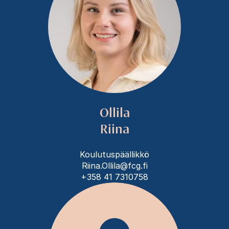
Ollila
Riina
Koulutuspäällikkö
Riina.Ollila@fcg.fi
+358 41 7310758