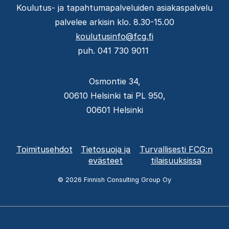
Koulutus- ja tapahtumapalveluiden asiakaspalvelu
palvelee arkisin klo. 8.30-15.00
koulutusinfo@fcg.fi
puh. 041 730 9011
Osmontie 34,
00610 Helsinki tai PL 950,
00601 Helsinki
Alatunnisteen
Toimitusehdot
Tietosuoja ja
Turvallisesti FCG:n
valikko
evästeet
tilaisuuksissa
© 2026 Finnish Consulting Group Oy