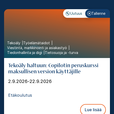
Uutuus
Tallenne
Tekoäly
Työelämätaidot
Viestintä, markkinointi ja asiakastyö
Tiedonhallinta ja digi
Tietosuoja ja -turva
Tekoäly haltuun: Copilotin peruskurssi
maksullisen version käyttäjille
2.9.2026
-
22.9.2026
Etäkoulutus
Lue lisää