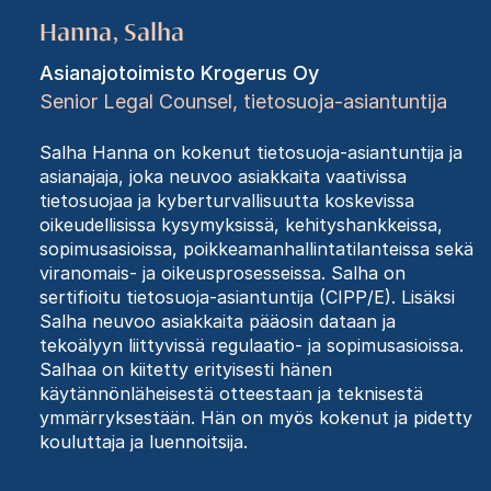
Hanna, Salha
Asianajotoimisto Krogerus Oy
Senior Legal Counsel, tietosuoja-asiantuntija
Salha Hanna on kokenut tietosuoja-asiantuntija ja
asianajaja, joka neuvoo asiakkaita vaativissa
tietosuojaa ja kyberturvallisuutta koskevissa
oikeudellisissa kysymyksissä, kehityshankkeissa,
sopimusasioissa, poikkeamanhallintatilanteissa sekä
viranomais- ja oikeusprosesseissa. Salha on
sertifioitu tietosuoja-asiantuntija (CIPP/E). Lisäksi
Salha neuvoo asiakkaita pääosin dataan ja
tekoälyyn liittyvissä regulaatio- ja sopimusasioissa.
Salhaa on kiitetty erityisesti hänen
käytännönläheisestä otteestaan ja teknisestä
ymmärryksestään. Hän on myös kokenut ja pidetty
kouluttaja ja luennoitsija.