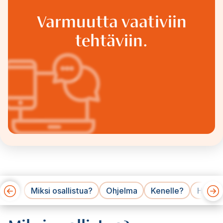
Varmuutta vaativiin
tehtäviin.
Miksi osallistua?
Ohjelma
Kenelle?
Hinnat