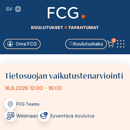
Hyppää
SV
pääsisältöön
Käyttäjävalikko
0
Oma FCG
Koulutushaku
Päävalikko
Tietosuojan vaikutustenarviointi
16.9.2026 12:00 - 16:00
FCG Teams
Webinaari
Syventävä koulutus