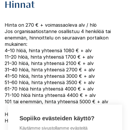
Hinnat
Hinta on 270 € + voimassaoleva alv / hlö
Jos organisaatiostanne osallistuu 4 henkilöä tai
enemmän, hinnoittelu on seuraavan portaikon
mukainen:
4–10 hlöä, hinta yhteensä 1080 € + alv
11–20 hlöä, hinta yhteensä 1700 € + alv
21–30 hlöä, hinta yhteensä 2100 € + alv
31–40 hlöä, hinta yhteensä 2700 € + alv
41–50 hlöä, hinta yhteensä 3000 € + alv
51–60 hlöä, hinta yhteensä 3500 € + alv
61-70 hlöä hinta yhteensä 4000 € + alv
71-100 hlöä hinta yhteensä 4400 € + alv
101 tai enemmän, hinta yhteensä 5000 € + alv
Hinta sisältää opetuksen ja sähköisen materiaalin.
Sopiiko evästeiden käyttö?
Hintaan lisätään laskutuslisä (5 € + alv).
Käytämme sivustollamme evästeitä