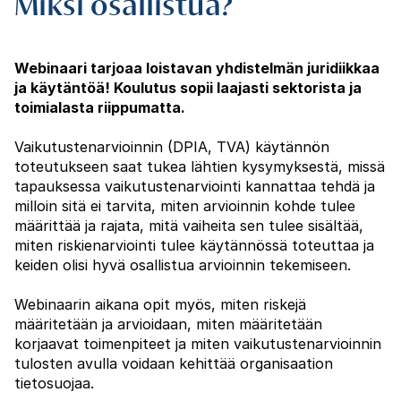
Miksi osallistua?
Webinaari tarjoaa loistavan yhdistelmän juridiikkaa
ja käytäntöä! Koulutus sopii laajasti sektorista ja
toimialasta riippumatta.
Vaikutustenarvioinnin (DPIA, TVA) käytännön
toteutukseen saat tukea lähtien kysymyksestä, missä
tapauksessa vaikutustenarviointi kannattaa tehdä ja
milloin sitä ei tarvita, miten arvioinnin kohde tulee
määrittää ja rajata, mitä vaiheita sen tulee sisältää,
miten riskienarviointi tulee käytännössä toteuttaa ja
keiden olisi hyvä osallistua arvioinnin tekemiseen.
Webinaarin aikana opit myös, miten riskejä
määritetään ja arvioidaan, miten määritetään
korjaavat toimenpiteet ja miten vaikutustenarvioinnin
tulosten avulla voidaan kehittää organisaation
tietosuojaa.