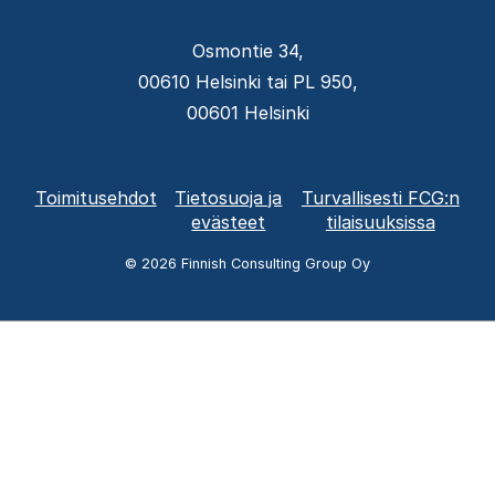
Osmontie 34,
00610 Helsinki tai PL 950,
00601 Helsinki
Alatunnisteen
Toimitusehdot
Tietosuoja ja
Turvallisesti FCG:n
valikko
evästeet
tilaisuuksissa
© 2026 Finnish Consulting Group Oy