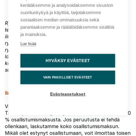
kerätäksemme ja analysoidaksemme sivuston
suorituskykyä ja käyttöä, tarjotaksemme
sosiaalisen median ominaisuuksia sekä
Ryhmähintaan sisällytettävät ilmoittautumiset tulee
parantaaksemme ja räätälöidäksemme sisältöä
tehdä ryhmän ilmoittajan kautta – muutoin
ja mainoksia.
ilmoittautumisia ei voida hyväksyä osaksi
ryhmälaskua. Ryhmähinta edellyttää, että kaikille
Lue lisää
ryhmään kuuluville henkilöille on ilmoitettu yhtenäiset
laskutustiedot ja ryhmä laskutetaan yhdellä
HYVÄKSY EVÄSTEET
koontilaskulla. Ryhmähinnat voimassa 1.9.2026
saakka (viimeinen kuluton peruutuspäivä).
VAIN PAKOLLISET EVÄSTEET
Ilmoittautumisen peruminen:
Evästeasetukset
Voit perua osallistumisesi maksutta 1.9.2026 saakka.
Tämän jälkeen tehdyistä peruutuksista veloitamme 50
% osallistumismaksusta. Jos peruutusta ei tehdä
ollenkaan, laskutamme koko osallistumismaksun.
Mikäli olet estynyt osallistumaan, voit ilmoittaa toisen