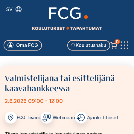
Hyppää
SV
pääsisältöön
Käyttäjävalikko
0
Oma FCG
Koulutushaku
Päävalikko
Valmistelijana tai esittelijänä
kaavahankkeessa
2.6.2026 09:00 - 12:00
Webinaari
Ajankohtaiset
FCG Teams
Tässä kaavoittajille ja kaavoituksen parissa