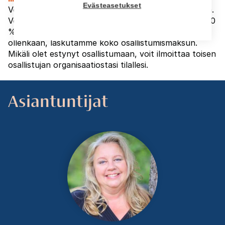
Evästeasetukset
Voit perua osallistumisesi maksutta 18.5.2026 saakka.
Veloitamme tämän jälkeen tehdyistä peruutuksista 50
% osallistumismaksusta. Jos peruutusta ei tehdä
ollenkaan, laskutamme koko osallistumismaksun.
Mikäli olet estynyt osallistumaan, voit ilmoittaa toisen
osallistujan organisaatiostasi tilallesi.
Asiantuntijat