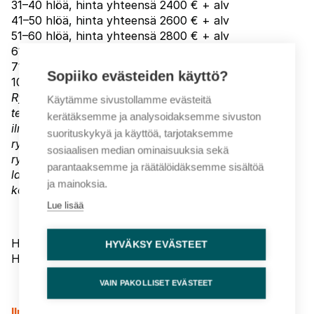
31–40 hlöä, hinta yhteensä 2400 € + alv
41–50 hlöä, hinta yhteensä 2600 € + alv
51–60 hlöä, hinta yhteensä 2800 € + alv
61-70 hlöä hinta yhteensä 3000 € + alv
71-100 hlöä hinta yhteensä 3200 € + alv
Sopiiko evästeiden käyttö?
101 tai enemmän, hinta yhteensä 3400 € + alv
Ryhmähintaan sisällytettävät ilmoittautumiset tulee
Käytämme sivustollamme evästeitä
tehdä ryhmän ilmoittajan kautta – muutoin
kerätäksemme ja analysoidaksemme sivuston
ilmoittautumisia ei voida hyväksyä osaksi
suorituskykyä ja käyttöä, tarjotaksemme
ryhmälaskua. Ryhmähinta edellyttää, että kaikille
sosiaalisen median ominaisuuksia sekä
ryhmään kuuluville henkilöille on ilmoitettu yhtenäiset
parantaaksemme ja räätälöidäksemme sisältöä
laskutustiedot ja ryhmä laskutetaan yhdellä
ja mainoksia.
koontilaskulla.
Lue lisää
Hinta sisältää opetuksen ja sähköisen materiaalin.
HYVÄKSY EVÄSTEET
Hintaan lisätään laskutuslisä.
VAIN PAKOLLISET EVÄSTEET
Ilmoittautumisen peruutus