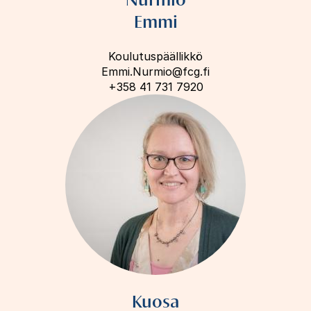
Emmi
Koulutuspäällikkö
Emmi.Nurmio@fcg.fi
+358 41 731 7920
Kuosa