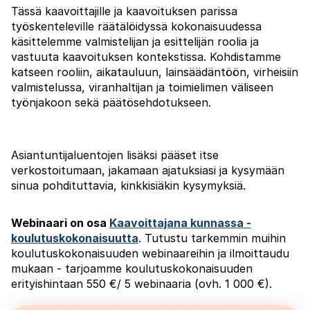
Tässä kaavoittajille ja kaavoituksen parissa
työskenteleville räätälöidyssä kokonaisuudessa
käsittelemme valmistelijan ja esittelijän roolia ja
vastuuta kaavoituksen kontekstissa. Kohdistamme
katseen rooliin, aikatauluun, lainsäädäntöön, virheisiin
valmistelussa, viranhaltijan ja toimielimen väliseen
työnjakoon sekä päätösehdotukseen.
Asiantuntijaluentojen lisäksi pääset itse
verkostoitumaan, jakamaan ajatuksiasi ja kysymään
sinua pohdituttavia, kinkkisiäkin kysymyksiä.
Webinaari on osa
Kaavoittajana kunnassa -
koulutuskokonaisuutta
. Tutustu tarkemmin muihin
koulutuskokonaisuuden webinaareihin ja ilmoittaudu
mukaan - tarjoamme koulutuskokonaisuuden
erityishintaan 550 €/ 5 webinaaria (ovh. 1 000 €).