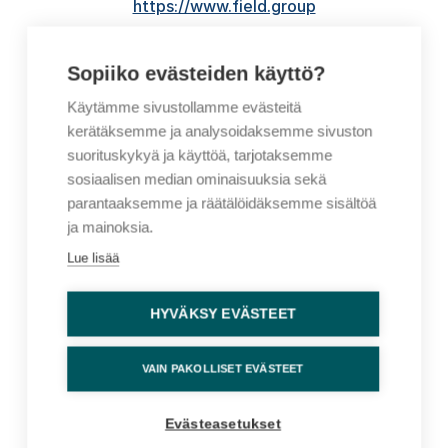
https://www.field.group
Sopiiko evästeiden käyttö?
Käytämme sivustollamme evästeitä
GeoIDT Oy
kerätäksemme ja analysoidaksemme sivuston
https://geoidt.com
suorituskykyä ja käyttöä, tarjotaksemme
sosiaalisen median ominaisuuksia sekä
parantaaksemme ja räätälöidäksemme sisältöä
ja mainoksia.
Lue lisää
Leica Geosystems Oy
https://leica-geosystems.com/fi-fi
HYVÄKSY EVÄSTEET
VAIN PAKOLLISET EVÄSTEET
Maanmittauslaitos
Evästeasetukset
https://www.maanmittauslaitos.fi