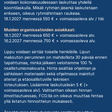
voidaan kokonaisuudessaan laskuttaa yhdellä
koontilaskulla. Mikäli ryhmän jäseniä laskutetaan
erikseen, oikeus ryhmähintaan raukeaa.
18.1.2027 mennessä 550 € + voimassaoleva alv / hlö
Muiden organisaatioiden asiakkaat:
18.1.2027 mennessä 650 € + voimassaoleva alv.
16.2.2027 mennessä 750 € + voimassaoleva alv.
Lippu voidaan siirtää toiselle henkilölle. Lipun
maksuton peruminen on mahdollista 30 päivää ennen
tapahtumaa, minkä jälkeen veloitamme 100 %
osallistumismaksusta. Hinta sisältää ohjelman ja
sähköisen materiaalin sekä ohjelmassa mainitut
ateriat ja etäosallistuville teknisen
toteutuksen. Lisäämme laskutuslisän 5 € (+
voimassaoleva alv). Valitsethan oikean hinnan
ilmoittautuessasi, FCG:llä on oikeus muuttaa hintaa
yllä listatun hinnoittelun mukaisesti.