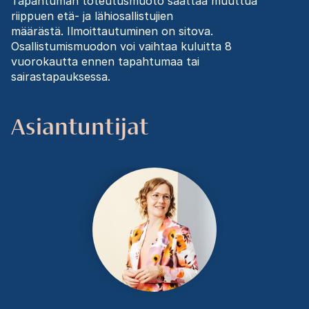
Tapahtuman toteutusmuoto saattaa muuttua
riippuen etä- ja lähiosallistujien
määrästä. Ilmoittautuminen on sitova.
Osallistumismuodon voi vaihtaa kuluitta 8
vuorokautta ennen tapahtumaa tai
sairastapauksessa.
Asiantuntijat