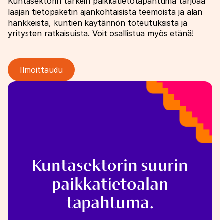
Kuntasektorin tärkein paikkatietotapahtuma tarjoaa
laajan tietopaketin ajankohtaisista teemoista ja alan
hankkeista, kuntien käytännön toteutuksista ja
yritysten ratkaisuista. Voit osallistua myös etänä!
Ilmoittaudu
Image
Kuntasektorin suurin
paikkatietoalan
tapahtuma.