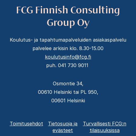
FCG Finnish Consulting
Group Oy
Koulutus- ja tapahtumapalveluiden asiakaspalvelu
palvelee arkisin klo. 8.30-15.00
koulutusinfo@fcg.fi
puh. 041 730 9011
Osmontie 34,
00610 Helsinki tai PL 950,
00601 Helsinki
Alatunnisteen
Toimitusehdot
Tietosuoja ja
Turvallisesti FCG:n
valikko
evästeet
tilaisuuksissa