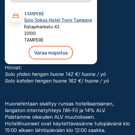
TAMPERE
Solo Sokos Hotel Torni Tampere
Ratapihankatu 43
33100
TAMPERE
Varaa majoitus
Hinnat:
Solo yhden hengen huone 142 €/ huone / yö
Solo kahden hengen huone 162 €/ huone / yö
Huonehintaan sisältyy runsas hotelliaamiainen,
langaton internetyhteys (Wi-Fi) ja 14% ALV.
Pidätämme oikeuden ALV muutokseen.
Hotellihuoneet ovat käytettävissänne tulopäivänä klo
15:00 alkaen lähtöpäivään klo 12:00 saakka.