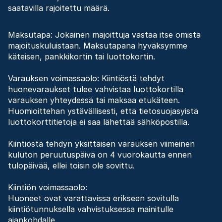
saatavilla rajoitettu määrä.
Maksutapa: Jokainen majoittuja vastaa itse omista
majoituskuluistaan. Maksutapana hyväksymme
käteisen, pankkikortin tai luottokortin.
Varauksen voimassaolo: Kiintiöstä tehdyt
huonevaraukset tulee vahvistaa luottokortilla
varauksen yhteydessä tai maksaa etukäteen.
Huomioittehan ystävällisesti, että tietosuojasyistä
luottokorttitietoja ei saa lähettää sähköpostilla.
Kiintiöstä tehdyn yksittäisen varauksen viimeinen
kuluton peruutuspäivä on 4 vuorokautta ennen
tulopäivää, ellei toisin ole sovittu.
Kiintiön voimassaolo:
Huoneet ovat varattavissa erikseen sovitulla
kiintiötunnuksella vahvistuksessa mainitulle
ajankohdalle.