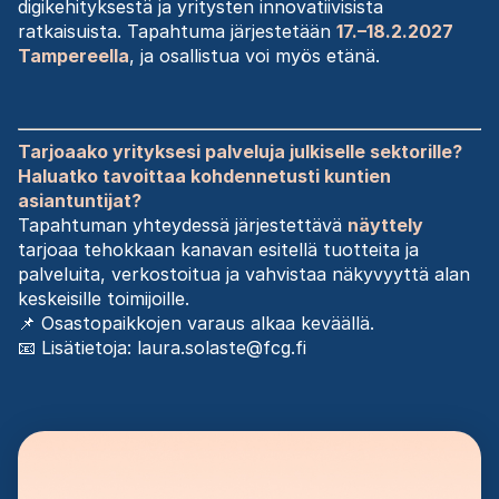
digikehityksestä ja yritysten innovatiivisista
ratkaisuista. Tapahtuma järjestetään
17.–18.2.2027
Tampereella
, ja osallistua voi myös etänä.
Tarjoaako yrityksesi palveluja julkiselle sektorille?
Haluatko tavoittaa kohdennetusti kuntien
asiantuntijat?
Tapahtuman yhteydessä järjestettävä
näyttely
tarjoaa tehokkaan kanavan esitellä tuotteita ja
palveluita, verkostoitua ja vahvistaa näkyvyyttä alan
keskeisille toimijoille.
📌 Osastopaikkojen varaus alkaa keväällä.
📧 Lisätietoja: laura.solaste@fcg.fi