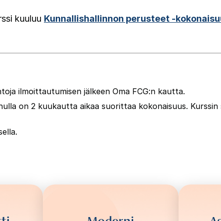
rssi kuuluu
Kunnallishallinnon perusteet -kokonais
toja ilmoittautumisen jälkeen Oma FCG:n kautta.
inulla on 2 kuukautta aikaa suorittaa kokonaisuus
. Kurssin
ella.
ti
Moderni
As