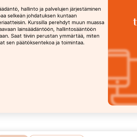
däntö, hallinto ja palvelujen järjestäminen
oaa selkeän johdatuksen kuntaan
eriaatteisiin. Kurssilla perehdyt muun muassa
jaavaan lainsäädäntöön, hallintosääntöön
maan. Saat tiiviin perustan ymmärtää, miten
avat sen päätöksentekoa ja toimintaa.