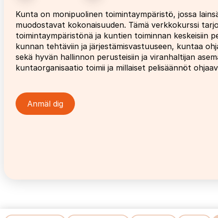
Kunta on monipuolinen toimintaympäristö, jossa lainsää
muodostavat kokonaisuuden. Tämä verkkokurssi tarj
toimintaympäristönä ja kuntien toiminnan keskeisiin p
kunnan tehtäviin ja järjestämisvastuuseen, kuntaa oh
sekä hyvän hallinnon perusteisiin ja viranhaltijan ase
kuntaorganisaatio toimii ja millaiset pelisäännöt ohja
Anmäl dig