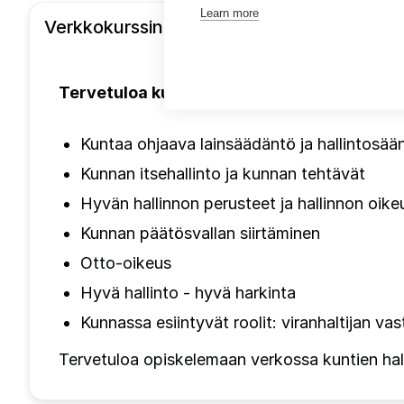
Learn more
Verkkokurssin sisältö
Tervetuloa kuntaan - kunta toimintaympär
Kuntaa ohjaava lainsäädäntö ja hallintosää
Kunnan itsehallinto ja kunnan tehtävät
Hyvän hallinnon perusteet ja hallinnon oike
Kunnan päätösvallan siirtäminen
Otto-oikeus
Hyvä hallinto - hyvä harkinta
Kunnassa esiintyvät roolit: viranhaltijan va
Tervetuloa opiskelemaan verkossa kuntien halli