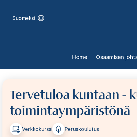
Skip
to
main
Suomeksi
content
Päävalikko
Home
Osaamisen joht
Tervetuloa kuntaan - 
toimintaympäristönä
Verkkokurssi
Peruskoulutus