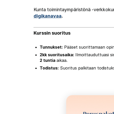
Kunta toimintaympäristönä
-
verkkoku
digikanavaa
.
Kurssin suoritus
Tunnukset:
Pääset suorittamaan opin
2kk suoritusaika:
Ilmoittauduttuasi s
2 tuntia
aikaa.
Todistus:
Suoritus palkitaan todistuks
Peruspaket