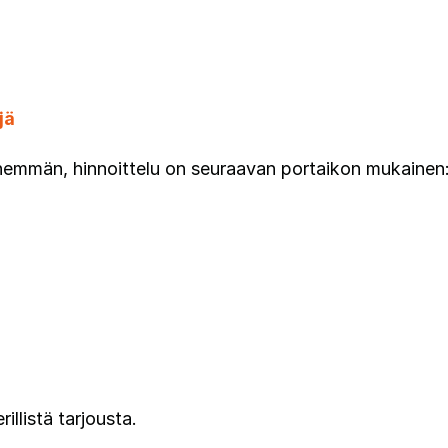
jä
 enemmän, hinnoittelu on seuraavan portaikon mukainen
illistä tarjousta.