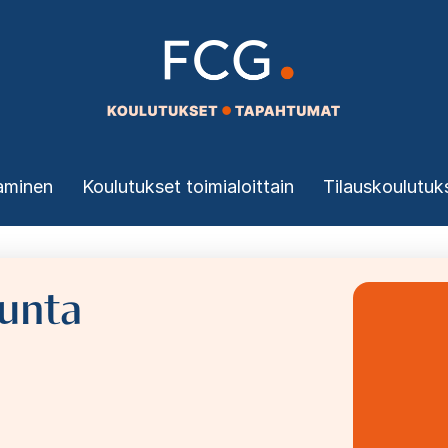
aminen
Koulutukset toimialoittain
Tilauskoulutuk
kunta
Bild