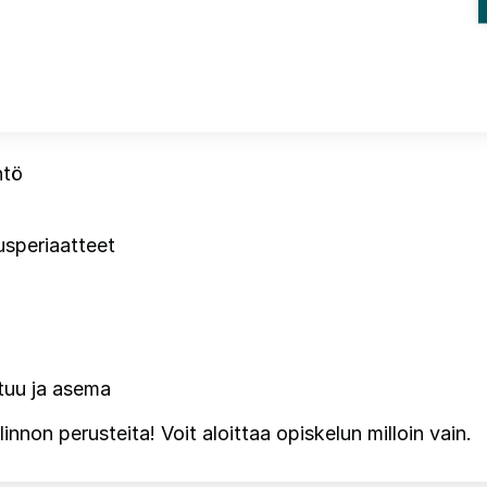
istönä
(2h)
ntö
usperiaatteet
stuu ja asema
nnon perusteita! Voit aloittaa opiskelun milloin vain.