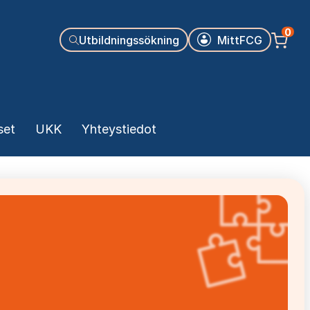
Käyttäjäva
0
Utbildningssökning
MittFCG
set
UKK
Yhteystiedot