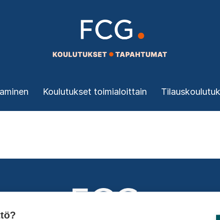
taminen
Koulutukset toimialoittain
Tilauskoulutu
ttö?