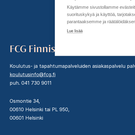
Käytämme sivustollamme evästei
suorituskykyä ja käyttöä, tarjot
parantaaksemme ja räätälöidäksem
Lue lisää
FCG Finnish Consulting Gro
Koulutus- ja tapahtumapalveluiden asiakaspalvelu palve
koulutusinfo@fcg.fi
puh. 041 730 9011
Osmontie 34,
00610 Helsinki tai PL 950,
00601 Helsinki