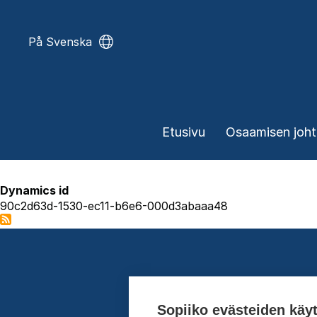
Hyppää
pääsisältöön
På Svenska
Päävalikko
Etusivu
Osaamisen joh
Dynamics id
90c2d63d-1530-ec11-b6e6-000d3abaaa48
Sopiiko evästeiden käy