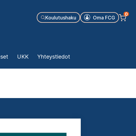
Käyttäjäva
0
Koulutushaku
Oma FCG
kset
UKK
Yhteystiedot