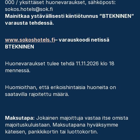
000 / yksittäiset huonevaraukset, sähköposti:
sokos.hotels@sok.fi
Mainitkaa ystävällisesti kiintiötunnus ”BTEKNINEN”
varausta tehdessä.
www.sokoshotels.fi
– varauskoodi netissä
BTEKNINEN
Huonevaraukset tulee tehdä 11.11.2026 klo 18
mennessä.
Huomioithan, että erikoishintaisia huoneita on
saatavilla rajoitettu määrä.
Maksutapa:
Jokainen majoittuja vastaa itse omista
majoituskuluistaan. Maksutapana hyväksymme
käteisen, pankkikortin tai luottokortin.