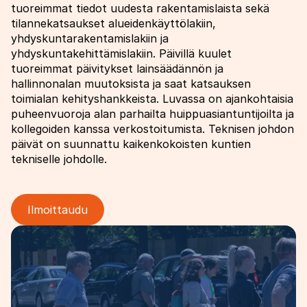
tuoreimmat tiedot uudesta rakentamislaista sekä
tilannekatsaukset alueidenkäyttölakiin,
yhdyskuntarakentamislakiin ja
yhdyskuntakehittämislakiin. Päivillä kuulet
tuoreimmat päivitykset lainsäädännön ja
hallinnonalan muutoksista ja saat katsauksen
toimialan kehityshankkeista. Luvassa on ajankohtaisia
puheenvuoroja alan parhailta huippuasiantuntijoilta ja
kollegoiden kanssa verkostoitumista. Teknisen johdon
päivät on suunnattu kaikenkokoisten kuntien
tekniselle johdolle.
Ilmoittaudu
Image