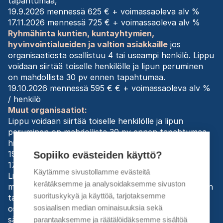
tapahtumaa,
19.9.2026 mennessä 625 € + voimassaoleva alv %
17.11.2026 mennessä 725 € + voimassaoleva alv %
Ryhmähinta kuntien, kuntayhtymien,
hyvinvointialueiden ja valtion asiakkaille
jos
organisaatiosta osallistuu 4 tai useampi henkilö. Lippu
voidaan siirtää toiselle henkilölle ja lipun peruminen
on mahdollista 30 pv ennen tapahtumaa.
19.10.2026 mennessä 595 € € + voimassaoleva alv %
/ henkilö
Muut organisaatiot:
Lippu voidaan siirtää toiselle henkilölle ja lipun
peruminen on mahdollista 30 pv ennen tapahtumaa,
hinta
19.9.2026 mennessä 725 € + voimassaoleva alv %
Sopiiko evästeiden käyttö?
17.11.2026 mennessä 825 € + voimassaoleva alv %
Käytämme sivustollamme evästeitä
Lippu voidaan siirtää toiselle henkilölle. Lipun
kerätäksemme ja analysoidaksemme sivuston
maksuton peruminen on mahdollista 30 päivää ennen
suorituskykyä ja käyttöä, tarjotaksemme
tapahtumaa, minkä jälkeen veloitamme 100%
sosiaalisen median ominaisuuksia sekä
osallistumismaksusta.
Hinta sisältää ohjelman,
sähköisen materiaalin sekä ohjelmassa mainitut
parantaaksemme ja räätälöidäksemme sisältöä