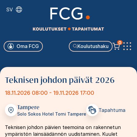
Hyppää
SV
pääsisältöön
Käyttäjävalikko
0
Oma FCG
Koulutushaku
Päävalikko
Teknisen johdon päivät 2026
18.11.2026 08:00 - 19.11.2026 17:00
Tampere
Tapahtuma
Solo Sokos Hotel Torni Tampere
Teknisen johdon päivien teemoina on rakennetun
ympäristön lainsäädännön uudistaminen. Kuulet