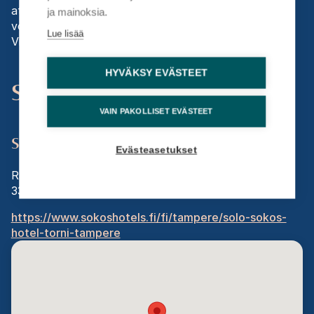
ateriat. Lisäämme laskuun laskutuslisän 5€ (+
ja mainoksia.
voimassaoleva alv %).
Lue lisää
Viimeinen veloitukseton peruutuspäivä 19.10.2026.
HYVÄKSY EVÄSTEET
Sijainti
VAIN PAKOLLISET EVÄSTEET
Solo Sokos Hotel Torni Tampere
Evästeasetukset
Ratapihankatu 43
33100
TAMPERE
https://www.sokoshotels.fi/fi/tampere/solo-sokos-
hotel-torni-tampere