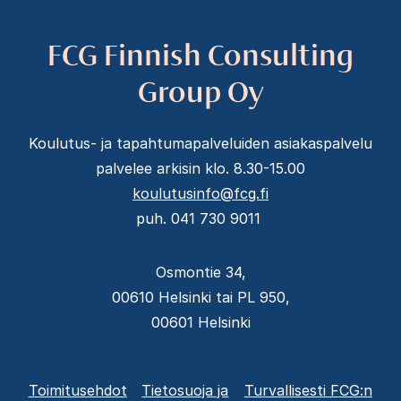
FCG Finnish Consulting
Group Oy
Koulutus- ja tapahtumapalveluiden asiakaspalvelu
palvelee arkisin klo. 8.30-15.00
koulutusinfo@fcg.fi
puh. 041 730 9011
Osmontie 34,
00610 Helsinki tai PL 950,
00601 Helsinki
Alatunnisteen
Toimitusehdot
Tietosuoja ja
Turvallisesti FCG:n