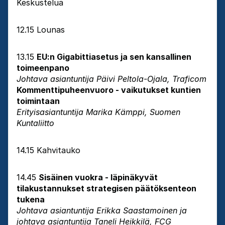
Keskustelua
12.15 Lounas
13.15
EU:n Gigabittiasetus ja sen kansallinen
toimeenpano
Johtava asiantuntija Päivi Peltola-Ojala, Traficom
Kommenttipuheenvuoro - vaikutukset kuntien
toimintaan
Erityisasiantuntija Marika Kämppi, Suomen
Kuntaliitto
14.15 Kahvitauko
14.45
Sisäinen vuokra - läpinäkyvät
tilakustannukset strategisen päätöksenteon
tukena
Johtava asiantuntija Erikka Saastamoinen ja
johtava asiantuntija Taneli Heikkilä, FCG