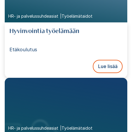
HR- ja palvelussuhdeasiat
Työelämätaidot
Hyvinvointia työelämään
Etäkoulutus
Lue lisää
HR- ja palvelussuhdeasiat
Työelämätaidot