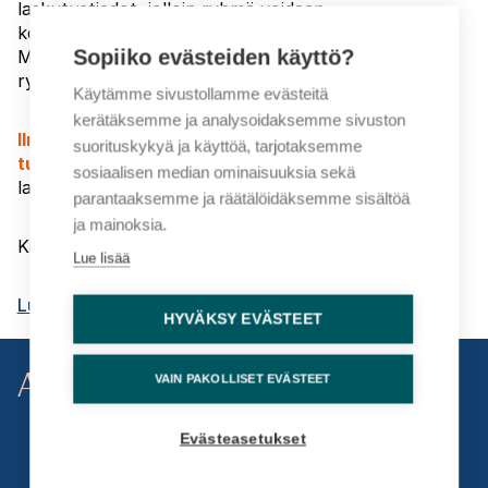
laskutustiedot, jolloin ryhmä voidaan
kokonaisuudessaan laskuttaa yhdellä koontilaskulla.
Sopiiko evästeiden käyttö?
Mikäli ryhmän jäseniä laskutetaan erikseen, oikeus
ryhmähintaan raukeaa.
Käytämme sivustollamme evästeitä
kerätäksemme ja analysoidaksemme sivuston
Ilmoittautuminen on sitova ja laskutamme kurssin
suorituskykyä ja käyttöä, tarjotaksemme
tunnusten lähettämisen jälkeen.
Hintaan lisätään
sosiaalisen median ominaisuuksia sekä
laskutuslisä (5 € + alv).
parantaaksemme ja räätälöidäksemme sisältöä
ja mainoksia.
Kiinnostuitko? Lisätietoa koulutusmyynti@fcg.fi.
Lue lisää
Lue lisää FCG Digikanava -lisenssistä
HYVÄKSY EVÄSTEET
Asiantuntijat
VAIN PAKOLLISET EVÄSTEET
Evästeasetukset