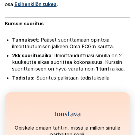
osa
Esihenkilön tukea
.
Kurssin suoritus
Tunnukset
:
Pääset suorittamaan opintoja
ilmoittautumisen jälkeen Oma FCG:n kautta.
2kk suoritusaika
:
Ilmoittauduttuasi sinulla on 2
kuukautta aikaa suorittaa kokonaisuus.
Kurssin
suorittamiseen on hyvä varata noin
1 tunti
aikaa.
Todistus:
Suoritus palkitaan todistuksella.
Joustava
Opiskele omaan tahtiin, missä ja milloin sinulle
parhaiten sopii.