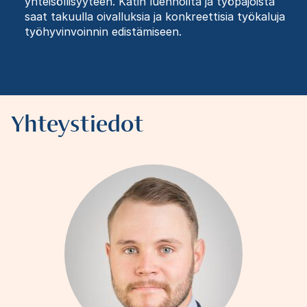
yhteisöllisyyteen. Katin luennoilta ja työpajoista
saat takuulla oivalluksia ja konkreettisia työkaluja
työhyvinvoinnin edistämiseen.
Yhteystiedot