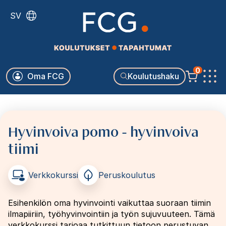
Hyppää
SV
pääsisältöön
Käyttäjävalikko
0
Oma FCG
Koulutushaku
Päävalikko
Hyvinvoiva pomo - hyvinvoiva
tiimi
Verkkokurssi
Peruskoulutus
Esihenkilön oma hyvinvointi vaikuttaa suoraan tiimin
ilmapiiriin, työhyvinvointiin ja työn sujuvuuteen. Tämä
verkkokurssi tarjoaa tutkittuun tietoon perustuvan