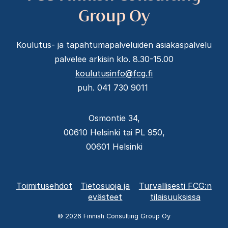
Group Oy
Koulutus- ja tapahtumapalveluiden asiakaspalvelu
palvelee arkisin klo. 8.30-15.00
koulutusinfo@fcg.fi
puh. 041 730 9011
Osmontie 34,
00610 Helsinki tai PL 950,
00601 Helsinki
Alatunnisteen
Toimitusehdot
Tietosuoja ja
Turvallisesti FCG:n
valikko
evästeet
tilaisuuksissa
© 2026 Finnish Consulting Group Oy