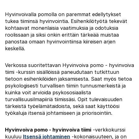
Hyvinvoivalla pomolla on paremmat edellytykset
tukea tiiminsä hyvinvointia. Esihenkilötyötä tekevät
kohtaavat monenlaisia vaatimuksia ja odotuksia
roolissaan ja siksi onkin erittäin tärkeää muistaa
panostaa omaan hyvinvointiinsa kiireisen arjen
keskellä.
Verkossa suoritettavan Hyvinvoiva pomo - hyvinvoiva
tiimi
-kurssin sisällöissä
paneudutaan tutkittuun
tietoon esihenkilöiden jaksamisesta. Saat myös tietoa
psykologisesti turvallisen tiimin tunnusmerkeistä ja
kuinka voit arvioida psykososiaalista
turvallisuusilmapiiriä tiimissäsi. Opit tulevaisuuden
tärkeistä työelämätaidoista, sekä saat käyttöösi
työkaluja itsensä johtamiseen ja priorisointiin.
Hyvinvoiva pomo - hyvinvoiva tiimi
-
verkkokurssi
kuuluu
Itsensä johtaminen
-kokonaisuuteen, ja on