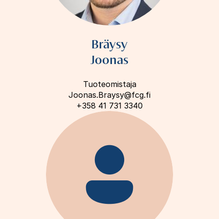
Bräysy
Joonas
Tuoteomistaja
Joonas.Braysy@fcg.fi
+358 41 731 3340