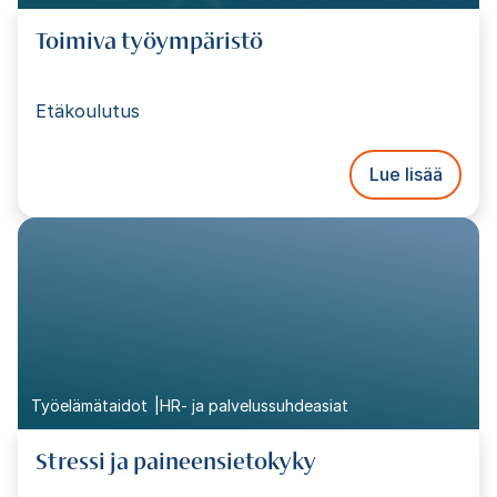
Toimiva työympäristö
Etäkoulutus
Lue lisää
Työelämätaidot
HR- ja palvelussuhdeasiat
Stressi ja paineensietokyky