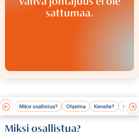
Vahva johtajuus ei ole
sattumaa.
Miksi osallistua?
Ohjelma
Kenelle?
Hinnat
Miksi osallistua?