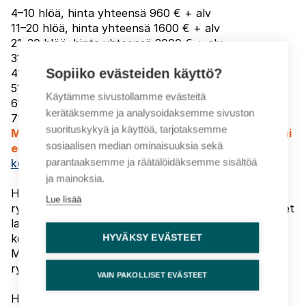
4–10 hlöä, hinta yhteensä 960 € + alv
11–20 hlöä, hinta yhteensä 1600 € + alv
21–30 hlöä, hinta yhteensä 2000 € + alv
31–40 hlöä, hinta yhteensä 2400 € + alv
Sopiiko evästeiden käyttö?
41–50 hlöä, hinta yhteensä 2600 € + alv
51–60 hlöä, hinta yhteensä 2800 € + alv
Käytämme sivustollamme evästeitä
61-70 hlöä hinta yhteensä 3000 € + alv
kerätäksemme ja analysoidaksemme sivuston
71-100 hlöä hinta yhteensä 3200 € + alv
suorituskykyä ja käyttöä, tarjotaksemme
Mikäli organisaatiostanne osallistuu 101 henkilöä tai
sosiaalisen median ominaisuuksia sekä
enemmän, pyydä erillinen tarjous:
parantaaksemme ja räätälöidäksemme sisältöä
koulutusmyynti@fcg.fi
ja mainoksia.
Huom! Ryhmähinnan edellytyksenä on, että kaikille
Lue lisää
ryhmään kuuluville henkilöille on ilmoitettu yhtenäiset
laskutustiedot, jolloin ryhmä voidaan
kokonaisuudessaan laskuttaa yhdellä koontilaskulla.
HYVÄKSY EVÄSTEET
Mikäli ryhmän jäseniä laskutetaan erikseen, oikeus
ryhmähintaan raukeaa.
VAIN PAKOLLISET EVÄSTEET
Hinta sisältää opetuksen ja sähköisen materiaalin.