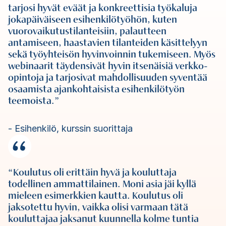
tarjosi hyvät eväät ja konkreettisia työkaluja
jokapäiväiseen esihenkilötyöhön, kuten
vuorovaikutustilanteisiin, palautteen
antamiseen, haastavien tilanteiden käsittelyyn
sekä työyhteisön hyvinvoinnin tukemiseen. Myös
webinaarit täydensivät hyvin itsenäisiä verkko-
opintoja ja tarjosivat mahdollisuuden syventää
osaamista ajankohtaisista esihenkilötyön
teemoista.
Esihenkilö, kurssin suorittaja
Koulutus oli erittäin hyvä ja kouluttaja
todellinen ammattilainen. Moni asia jäi kyllä
mieleen esimerkkien kautta. Koulutus oli
jaksotettu hyvin, vaikka olisi varmaan tätä
kouluttajaa jaksanut kuunnella kolme tuntia