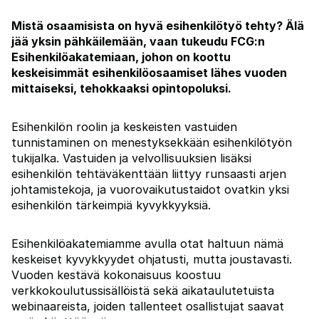
Mistä osaamisista on hyvä esihenkilötyö tehty? Älä
jää yksin pähkäilemään, vaan tukeudu FCG:n
Esihenkilöakatemiaan, johon on koottu
keskeisimmät esihenkilöosaamiset lähes vuoden
mittaiseksi, tehokkaaksi opintopoluksi.
Esihenkilön roolin ja keskeisten vastuiden
tunnistaminen on menestyksekkään esihenkilötyön
tukijalka. Vastuiden ja velvollisuuksien lisäksi
esihenkilön tehtäväkenttään liittyy runsaasti arjen
johtamistekoja, ja vuorovaikutustaidot ovatkin yksi
esihenkilön tärkeimpiä kyvykkyyksiä.
Esihenkilöakatemiamme avulla otat haltuun nämä
keskeiset kyvykkyydet ohjatusti, mutta joustavasti.
Vuoden kestävä kokonaisuus koostuu
verkkokoulutussisällöistä sekä aikataulutetuista
webinaareista, joiden tallenteet osallistujat saavat