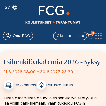
Hyppää
SV
pääsisältöön
Käyttäjävalikko
0
Oma FCG
Koulutushaku
Päävalikko
Esihenkilöakatemia 2026 - Syksy
11.8.2026 08:00 - 30.6.2027 23:30
Verkkokurssi
Peruskoulutus
Mistä osaamisista on hyvä esihenkilötyö tehty? Älä
jää yksin pähkäilemään, vaan tukeudu FCG:n