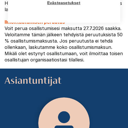
Hintaan lisätään laskutuslisä (5 € + alv). Kokonaisuus
Evästeasetukset
laskutetaan alkamisen yhteydessä.
Ilmoittautumisen peruutus
Voit perua osallistumisesi maksutta 27.7.2026 saakka.
Veloitamme tämän jälkeen tehdyistä peruutuksista 50
% osallistumismaksusta. Jos peruutusta ei tehdä
ollenkaan, laskutamme koko osallistumismaksun.
Mikäli olet estynyt osallistumaan, voit ilmoittaa toisen
osallistujan organisaatiostasi tilallesi.
Asiantuntijat