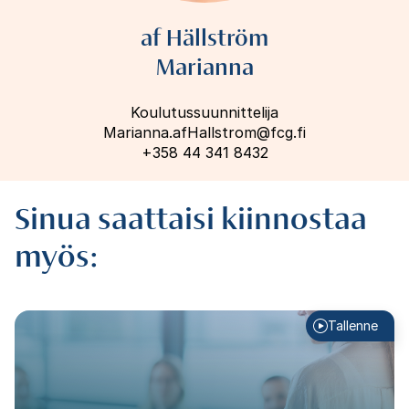
af Hällström
Marianna
Koulutussuunnittelija
Marianna.afHallstrom@fcg.fi
+358 44 341 8432
Sinua saattaisi kiinnostaa
myös:
Tallenne