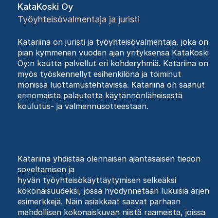
KataKoski Oy
Työyhteisövalmentaja ja juristi
Katariina on juristi ja työyhteisövalmentaja, joka on
pian kymmenen vuoden ajan yrityksensä KataKoski
Oy:n kautta palvellut eri kohderyhmiä. Katariina on
myös työskennellyt
esihenkilönä
ja toiminut
monissa luottamustehtävissä. Katariina on saanut
erinomaista palautetta käytännönläheisestä
koulutus- ja
valmennusotteestaan
.
Katariina yhdistää olennaisen ajantasaisen tiedon
soveltamisen ja
hyvän
työyhteisökäyttäytymisen selkeäksi
kokonaisuudeksi, jossa hyödynnetään lukuisia arjen
esimerkkejä
. Näin asiakkaat saavat parhaan
mahdollisen kokonaiskuvan niistä raameista, joissa