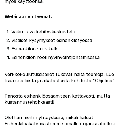
myös käyttöönsä.
Webinaarien teemat:
Vaikuttava kehityskeskustelu
Visaiset kysymykset esihenkilötyössä
Esihenkilön vuosikello
Esihenkilön rooli hyvinvointijohtamisessa
Verkkokoulutussisällöt tukevat näitä teemoja. Lue
lisää sisällöistä ja aikatauluista kohdasta "Ohjelma".
Panosta esihenkilöosaamiseen kattavasti, mutta
kustannustehokkaasti!
Olethan meihin yhteydessä, mikäli haluat
Esihenkilöakatemiastamme omalle organisaatiollesi