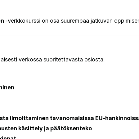
en
-verkkokurssi on osa suurempaa jatkuvan oppimise
isesti verkossa suoritettavasta osiosta:
aminen
ista ilmoittaminen tavanomaisissa EU-hankinnoiss
ousten käsittely ja päätöksenteko
kinnat