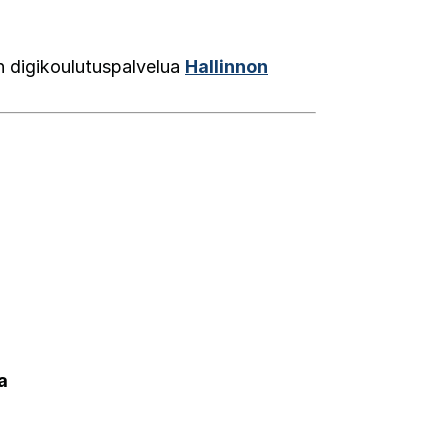
n digikoulutuspalvelua
Hallinnon
a