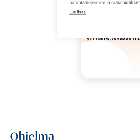
parantaaksemme ja räätälöidäksem
Selkeys
Lue lisää
Monimutkaisetkin
ymmärrettävässä m
Ohjelma