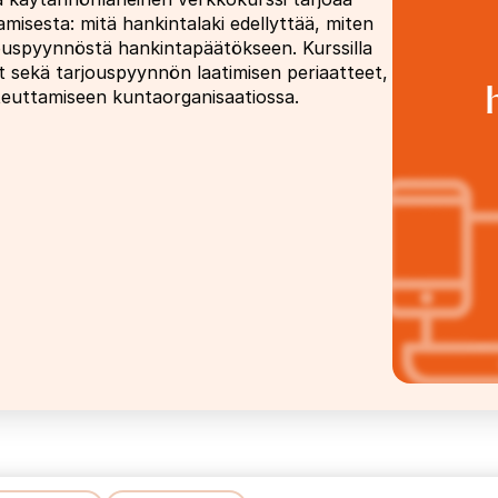
amisesta: mitä hankintalaki edellyttää, miten
rjouspyynnöstä hankintapäätökseen. Kurssilla
t sekä tarjouspyynnön laatimisen periaatteet,
oteuttamiseen kuntaorganisaatiossa.