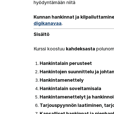
hyödyntämään niitä
Kunnan hankinnat ja kilpailuttamin
digikanavaa
.
Sisältö
Kurssi koostuu
kahdeksasta
polunoma
Hankintalain perusteet
Hankintojen suunnittelu ja joht
Hankintamenettely
Hankintalain soveltamisala
Hankintamenettelyt ja hankinno
Tarjouspyynnön laatiminen, tarj
Kansalliset hankinnat ja pienhan