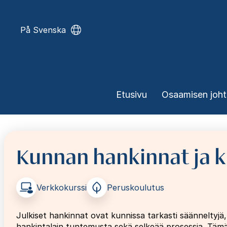
Hyppää
pääsisältöön
På Svenska
Päävalikko
Etusivu
Osaamisen joh
Kunnan hankinnat ja k
Verkkokurssi
Peruskoulutus
Julkiset hankinnat ovat kunnissa tarkasti säänneltyjä, 
hankintalain tuntemusta sekä selkeää prosessia. Täm