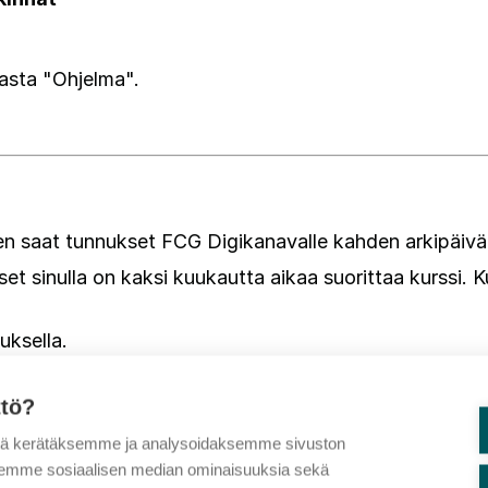
dasta "Ohjelma".
een saat tunnukset FCG Digikanavalle kahden arkipäivä
set sinulla on kaksi kuukautta aikaa suorittaa kurssi. 
uksella.
ttö?
tä kerätäksemme ja analysoidaksemme sivuston
aksemme sosiaalisen median ominaisuuksia sekä