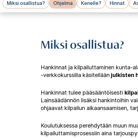
Miksi osallistua?
Ohjelma
Kenelle?
Hinnat
As
Miksi osallistua?
Hankinnat ja kilpailuttaminen kunta-al
-verkkokurssilla käsitellään
julkisten 
Hankinnat tulee pääsääntöisesti
kilpa
Lainsäädännön lisäksi hankintoihin v
ohjaavat kilpailun aikaansaamisen, ta
Koulutuksessa perehdytään muun muass
kilpailuttamisprosessiin aina tarjousp