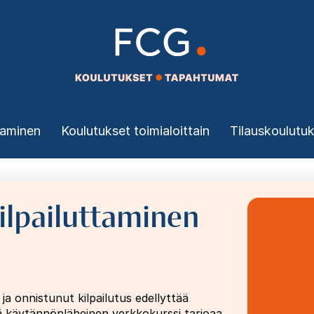
taminen
Koulutukset toimialoittain
Tilauskoulutu
ilpailuttaminen
Image
ja onnistunut kilpailutus edellyttää
ä käytännönläheinen verkkokurssi tarjoaa