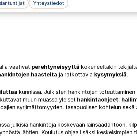
iantuntijat
Yhteystiedot
alla vaativat
perehtyneisyyttä
kokeneeltakin tekijält
hankintojen haasteita
ja ratkottavia
kysymyksiä
.
iluttaa
kunnissa. Julkisten hankintojen toteuttaminen
aikuttavat muun muassa yleiset
hankintaohjeet
,
hallin
rjoajien syrjimättömyyden, tasapuolisen kohtelun sekä
a julkisia hankintoja koskevaan lainsäädäntöön, kilpa
yynnöstä lähtien. Koulutus ohjaa lisäksi keskeisimpien t