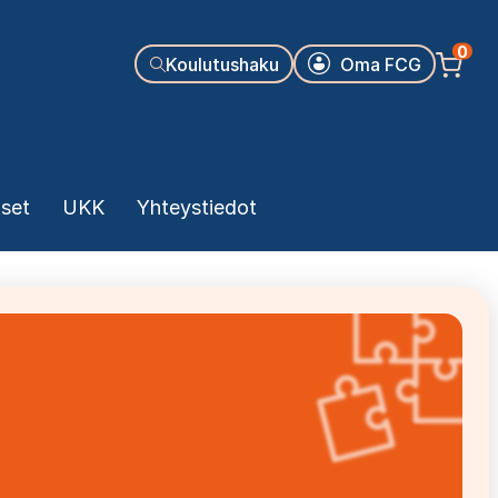
Käyttäjäva
0
Koulutushaku
Oma FCG
kset
UKK
Yhteystiedot