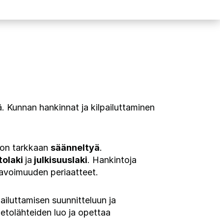
ä. Kunnan hankinnat ja kilpailuttaminen
 on tarkkaan
säänneltyä
.
tolaki
ja
julkisuuslaki
. Hankintoja
 avoimuuden periaatteet.
iluttamisen suunnitteluun ja
ietolähteiden luo ja opettaa