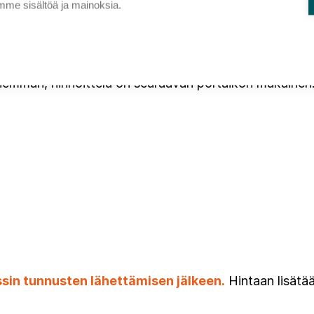
me sisältöä ja mainoksia.
 enemmän, hinnoittelu on seuraavan portaikon mukainen
sin tunnusten lähettämisen jälkeen.
Hintaan lisätää