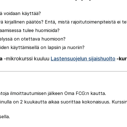
itä voidaan käyttää?
ä kirjallinen päätös? Entä, mistä rajoitutoimenpiteistä ei t
rjaamisessa tulee huomioida?
ittelyssä on otettava huomioon?
iden käyttämisellä on lapsiin ja nuoriin?
sa
-
mikrokurssi kuuluu
Lastensuojelun sijaishuolto
-
kur
toja ilmoittautumisen jälkeen Oma FCG:n kautta.
sinulla on 2 kuukautta aikaa suorittaa kokonaisuus.
Kurssi
ella.