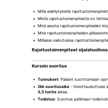
Millä edellytyksillä rajoitustoimenpite
Mistä rajoitustoimenpiteistä on tehtäv
Mitä asioita rajoitustoimenpiteiden ki
Mitä rajoitustoimenpiteiden jälkiselv
Millaisia vaikutuksia rajoitustoimenpite
Rajoitustoimenpiteet sijaishuollos
Kurssin suoritus
Tunnukset
:
Pääset suorittamaan opin
2kk suoritusaika
-
Ilmoittauduttuasi 
3,5
tuntia
aikaa.
Todistus:
Suoritus palkitaan todistuks