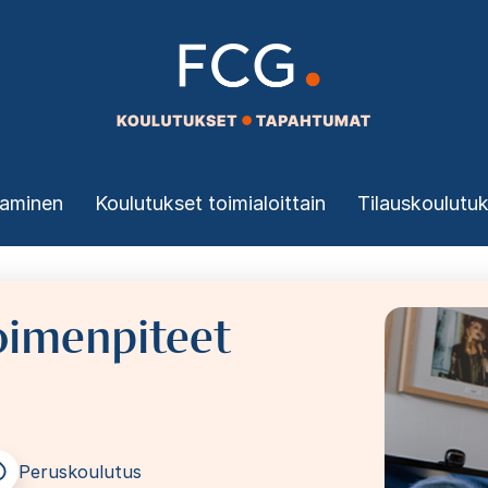
taminen
Koulutukset toimialoittain
Tilauskoulutu
toimenpiteet
Image
Peruskoulutus