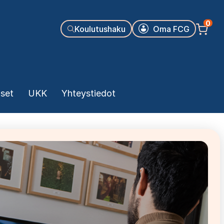
Käyttäjäva
0
Koulutushaku
Oma FCG
kset
UKK
Yhteystiedot