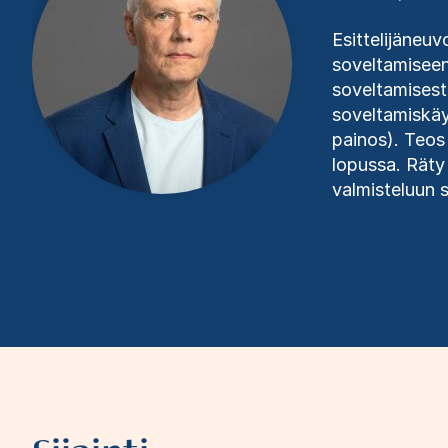
Esittelijäneu
soveltamiseen 
soveltamisest
soveltamiskäy
painos). Teos
lopussa. Räty 
valmisteluun s