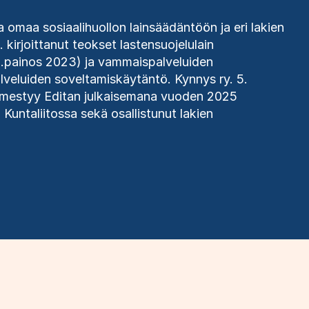
omaa sosiaalihuollon lainsäädäntöön ja eri lakien
kirjoittanut teokset lastensuojelulain
 5.painos 2023) ja vammaispalveluiden
veluiden soveltamiskäytäntö. Kynnys ry. 5.
ilmestyy Editan julkaisemana vuoden 2025
 Kuntaliitossa sekä osallistunut lakien