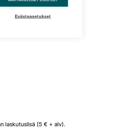
Evästeasetukset
:
n laskutuslisä (5 € + alv).