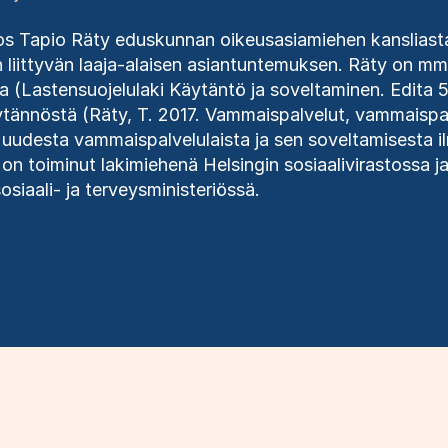
vos Tapio Räty eduskunnan oikeusasiamiehen kansliasta 
liittyvän laaja-alaisen asiantuntemuksen. Räty on mm. 
a (Lastensuojelulaki Käytäntö ja soveltaminen. Edita
tännöstä (Räty, T. 2017. Vammaispalvelut, vammaispal
 uudesta vammaispalvelulaista ja sen soveltamisesta 
on toiminut lakimiehenä Helsingin sosiaalivirastossa ja
osiaali- ja terveysministeriössä.