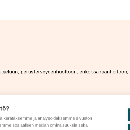
ensuojeluun, perusterveydenhuoltoon, erikoissairaanhoitoon
ttö?
tä kerätäksemme ja analysoidaksemme sivuston
aksemme sosiaalisen median ominaisuuksia sekä