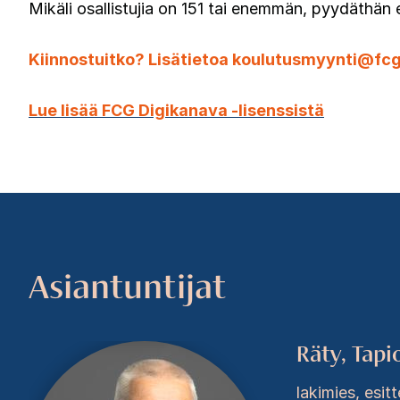
Mikäli osallistujia on 151 tai enemmän, pyydäthän er
Kiinnostuitko? Lisätietoa koulutusmyynti@fcg.
Lue lisää FCG Digikanava -lisenssistä
Asiantuntijat
Räty, Tapi
lakimies, esit