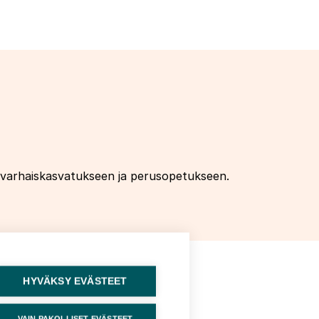
, varhaiskasvatukseen ja perusopetukseen.
HYVÄKSY EVÄSTEET
VAIN PAKOLLISET EVÄSTEET