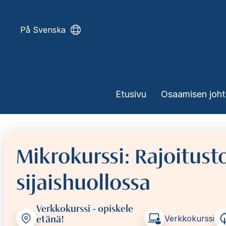
Hyppää
pääsisältöön
På Svenska
Päävalikko
Etusivu
Osaamisen joh
Mikrokurssi: Rajoitus
sijaishuollossa
Verkkokurssi - opiskele
etänä!
Verkkokurssi