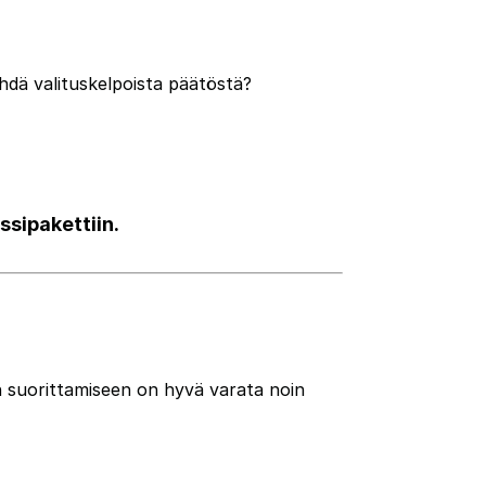
ehdä valituskelpoista päätöstä?
ssipakettiin.
n suorittamiseen on hyvä varata noin