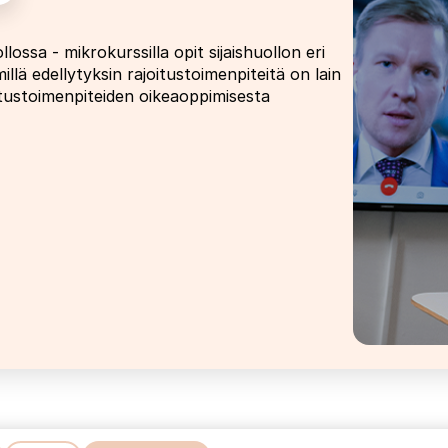
lossa - mikrokurssilla opit sijaishuollon eri
illä edellytyksin rajoitustoimenpiteitä on lain
itustoimenpiteiden oikeaoppimisesta