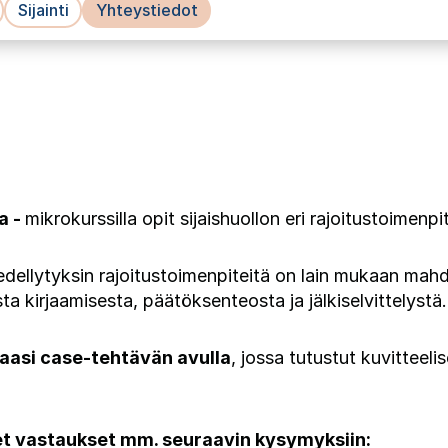
Sijainti
Yhteystiedot
a -
mikrokurssilla opit sijaishuollon eri rajoitustoimenpi
 edellytyksin rajoitustoimenpiteitä on lain mukaan mahd
a kirjaamisesta, päätöksenteosta ja jälkiselvittelystä.
aasi case-tehtävän avulla
, jossa tutustut kuvittee
t vastaukset mm. seuraavin kysymyksiin: