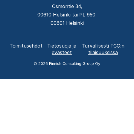
Osmontie 34,
00610 Helsinki tai PL 950,
00601 Helsinki
Alatunnisteen
Toimitusehdot
Tietosuoja ja
Turvallisesti FCG:n
valikko
evästeet
tilaisuuksissa
© 2026 Finnish Consulting Group Oy