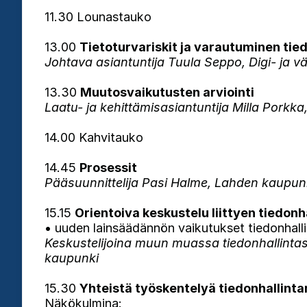
11.30 Lounastauko
13.00
Tietoturvariskit ja varautuminen tie
Johtava asiantuntija Tuula Seppo, Digi- ja vä
13.30
Muutosvaikutusten arviointi
Laatu- ja kehittämisasiantuntija Milla Porkk
14.00 Kahvitauko
14.45
Prosessit
Pääsuunnittelija Pasi Halme, Lahden kaupun
15.15
Orientoiva keskustelu liittyen tiedonh
• uuden lainsäädännön vaikutukset tiedonhall
Keskustelijoina muun muassa tiedonhallintasu
kaupunki
15.30
Yhteistä työskentelyä tiedonhallinta
Näkökulmina: