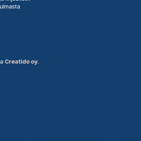
kulmasta
na
Creatido oy
.