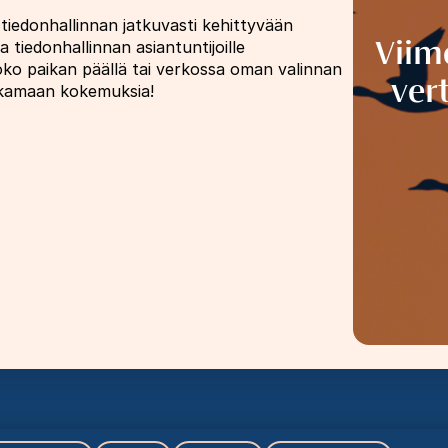
tiedonhallinnan jatkuvasti kehittyvään
Viime
tiedonhallinnan asiantuntijoille
oko paikan päällä tai verkossa oman valinnan
ver
akamaan kokemuksia!