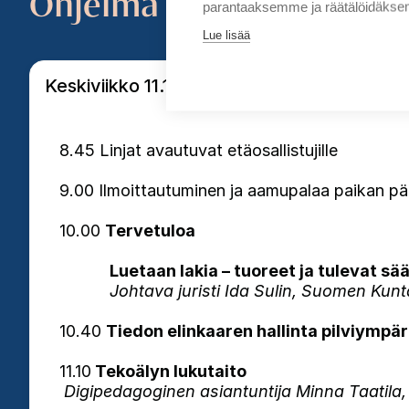
Ohjelma
parantaaksemme ja räätälöidäksem
Lue lisää
Keskiviikko 11.11.2026
8.45 Linjat avautuvat etäosallistujille
9.00 Ilmoittautuminen ja aamupalaa paikan pääl
10.00
Tervetuloa
Luetaan lakia – tuoreet ja tulevat s
Johtava juristi Ida Sulin, Suomen Kunta
10.40
Tiedon elinkaaren hallinta pilviympä
11.10
Tekoälyn lukutaito
Digipedagoginen asiantuntija Minna Taatila,