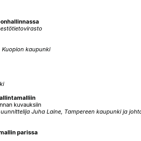
donhallinnassa
estötietovirasto
a, Kuopion kaupunki
ki
allintamalliin
innan kuvauksiin
unnittelija Juha Laine, Tampereen kaupunki ja johtav
mallin parissa