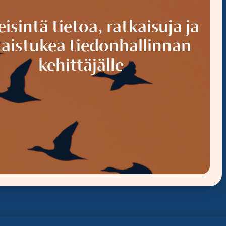
isintä tietoa, ratkaisuja ja
taistukea tiedonhallinnan
kehittäjälle