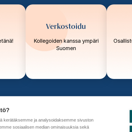
Verkostoidu
etänä!
Kollegoiden kanssa ympäri
Osallis
Suomen
ttö?
tä kerätäksemme ja analysoidaksemme sivuston
aksemme sosiaalisen median ominaisuuksia sekä