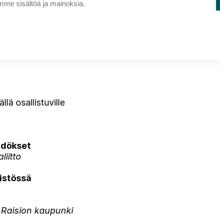
me sisältöä ja mainoksia.
lä osallistuville
äädökset
liitto
ristössä
 Raision kaupunki