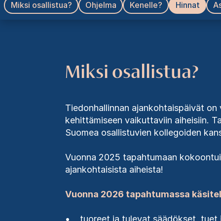
Miksi osallistua?
Ohjelma
Kenelle?
Hinnat
As
Miksi osallistua?
Tiedonhallinnan ajankohtaispäivät on v
kehittämiseen vaikuttaviin aiheisiin. 
Suomea osallistuvien kollegoiden kan
Vuonna 2025 tapahtumaan kokoontu
ajankohtaisista aiheista!
Vuonna 2026 tapahtumassa käsitel
• tuoreet ja tulevat säädökset, tuet j