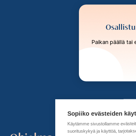
Osallistu
Paikan päällä tai 
Sopiiko evästeiden käy
Käytämme sivustollamme evästei
suorituskykyä ja käyttöä, tarjot