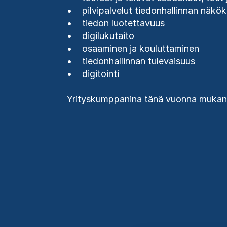
• pilvipalvelut tiedonhallinnan näkö
• tiedon luotettavuus
• digilukutaito
• osaaminen ja kouluttaminen
• tiedonhallinnan tulevaisuus
• digitointi
Yrityskumppanina tänä vuonna muka