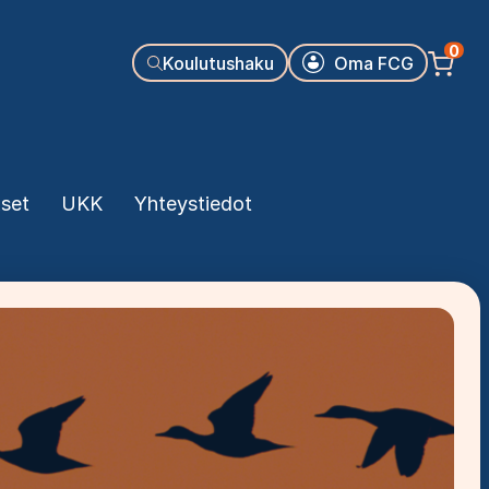
Käyttäjäva
0
Koulutushaku
Oma FCG
kset
UKK
Yhteystiedot