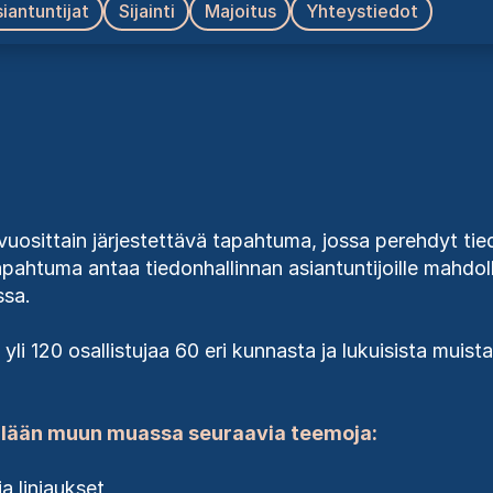
iantuntijat
Sijainti
Majoitus
Yhteystiedot
uosittain järjestettävä tapahtuma, jossa perehdyt tie
Tapahtuma antaa tiedonhallinnan asiantuntijoille mahdo
ssa.
i
yli 120 osallistujaa 60 eri kunnasta
ja lukuisista muist
lään muun muassa seuraavia teemoja:
a linjaukset