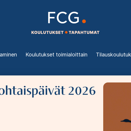
taminen
Koulutukset toimialoittain
Tilauskoulutu
ohtaispäivät 2026
Image