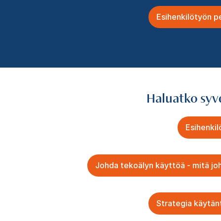
Esihenkilötyön p
Haluatko syv
Esihenkil
Johda tekoälyn käyttöä - mitä jo
Strategia käytänt