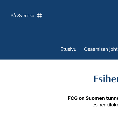
Hyppää
pääsisältöön
På Svenska
Päävalikko
Etusivu
Osaamisen joh
Esihe
FCG on Suomen tunnet
esihenkilök