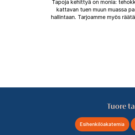
Tapoja kehittyä on monia: tehokk
kattavan tuen muun muassa palv
hallintaan. Tarjoamme myös räätä
Tuore ta
Esihenkilöakatemia