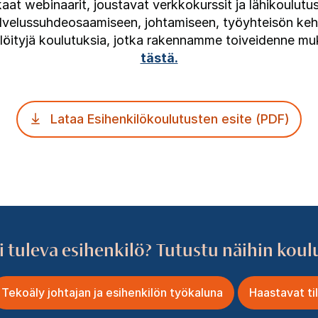
aat webinaarit, joustavat verkkokurssit ja lähikoulut
elussuhdeosaamiseen, johtamiseen, työyhteisön kehit
löityjä koulutuksia, jotka rakennamme toiveidenne m
tästä.
Lataa Esihenkilökoulutusten esite (PDF)
i tuleva esihenkilö? Tutustu näihin koul
Tekoäly johtajan ja esihenkilön työkaluna
Haastavat ti