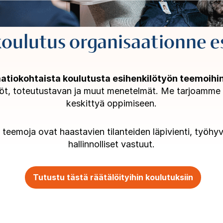
koulutus organisaationne es
tiokohtaista koulutusta esihenkilötyön teemoihi
öt, toteutustavan ja muut menetelmät. Me tarjoamme te
keskittyä oppimiseen.
 teemoja ovat haastavien tilanteiden läpivienti, työh
hallinnolliset vastuut.
Tutustu tästä räätälöityihin koulutuksiin