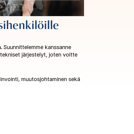
ihenkilöille
n.
Suunnittelemme kanssanne
kniset järjestelyt, joten voitte
yvinvointi, muutosjohtaminen sekä