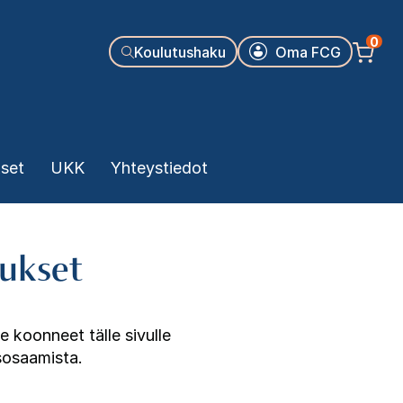
Käyttäjäva
0
Koulutushaku
Oma FCG
kset
UKK
Yhteystiedot
tukset
 koonneet tälle sivulle
isosaamista.