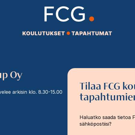
up Oy
Tilaa FCG ko
lee arkisin klo. 8.30-15.00
tapahtumien
Haluatko saada tietoa 
sähköpostiisi?