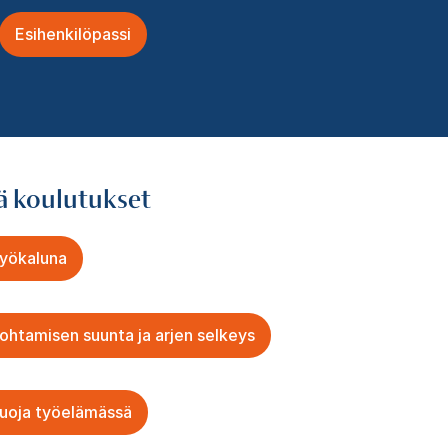
Esihenkilöpassi
ä koulutukset
työkaluna
htamisen suunta ja arjen selkeys
 suoja työelämässä