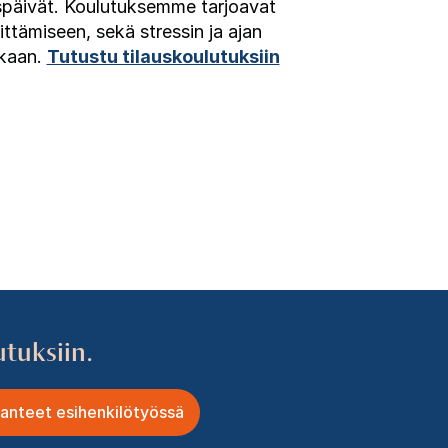
uspäivät. Koulutuksemme tarjoavat
tämiseen, sekä stressin ja ajan
ukaan.
Tutustu tilauskoulutuksiin
utuksiin.
lanteet esihenkilötyössä