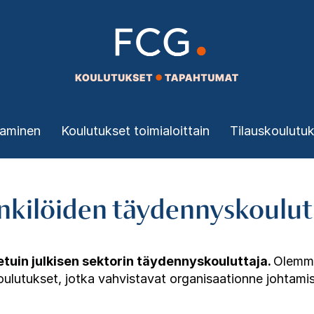
taminen
Koulutukset toimialoittain
Tilauskoulutu
nkilöiden täydennyskoulu
uin julkisen sektorin täydennyskouluttaja.
Olemme
oulutukset, jotka vahvistavat organisaationne johtam