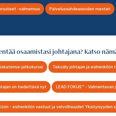
erusteet -valmennus
Palvelussuhdeasioiden mestari
entää osaamistasi johtajana? Katso näm
öakatemia-jatkokurssi
Tekoäly johtajan ja esihenkilön 
htajan on tiedettävä nyt
LEAD FOKUS™ - Valmentavan jo
öön - esihenkilön vastuut ja velvollisuudet Yksityisyyden