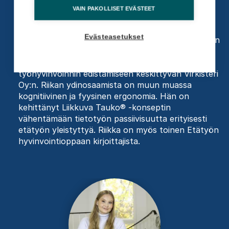
Toimitusjohtaja
VAIN PAKOLLISET EVÄSTEET
Energinen uudistaja Riikka Ilmivalta on kehittänyt
Evästeasetukset
suomalaista työelämää jo 20 vuoden ajan. Riikka on
taustaltaan työfysioterapeutti ja laaja-alainen
liikuntapalvelujen tuottaja. Hän on perustanut
työhyvinvoinnin edistämiseen keskittyvän Virkisteri
Oy:n. Riikan ydinosaamista on muun muassa
kognitiivinen ja fyysinen ergonomia. Hän on
kehittänyt Liikkuva Tauko® -konseptin
vähentämään tietotyön passiivisuutta erityisesti
etätyön yleistyttyä. Riikka on myös toinen Etätyön
hyvinvointioppaan kirjoittajista.