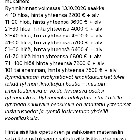
mukainen:
Ryhmähinnat voimassa 13.10.2026 saakka.
4–10 hlöä, hinta yhteensä 2200 € + alv
11–20 hlöä, hinta yhteensä 3600 € + alv
21–30 hlöä, hinta yhteensä 4000 € + alv
31–40 hlöä, hinta yhteensä 4900 € + alv
41–50 hlöä, hinta yhteensä 5700 € + alv
51–60 hlöä, hinta yhteensä 6400 € + alv
61-70 hlöä hinta yhteensä 6800 € + alv
71 -100 hlöä hinta yhteensä 7200 € + alv
101 tai enemmän, hinta yhteensä 7500 € + alv
Ryhmähintaan sisällytettävät ilmoittautumiset tulee
tehdä ryhmän ilmoittajan kautta – muutoin
ilmoittautumisia ei voida hyväksyä osaksi
ryhmälaskua. Ryhmähinta edellyttää, että kaikille
ryhmään kuuluville henkilöille on ilmoitettu yhtenäiset
laskutustiedot ja ryhmä laskutetaan yhdellä
koontilaskulla.
Hinta sisältää opetuksen ja sähköisen materiaalin
sekä lähiopetukseen osallistuville lisäksi ohjelmassa