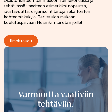
Osastonsihteeri toimii tiedon solmukohdassa ja
tehtävässä vaaditaan esimerkiksi nopeutta,
joustavuutta, organisointitaitoja sekä toisten
kohtaamiskykyjä. Tervetuloa mukaan
koulutuspäivään Helsinkiin tai etälinjoille!
Ilmoittaudu
Image
Varmuutta vaativiin
tehtäviin.