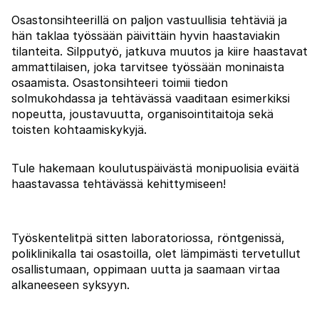
Osastonsihteerillä on paljon vastuullisia tehtäviä ja
hän taklaa työssään päivittäin hyvin haastaviakin
tilanteita. Silpputyö, jatkuva muutos ja kiire haastavat
ammattilaisen, joka tarvitsee työssään moninaista
osaamista. Osastonsihteeri toimii tiedon
solmukohdassa ja tehtävässä vaaditaan esimerkiksi
nopeutta, joustavuutta, organisointitaitoja sekä
toisten kohtaamiskykyjä.
Tule hakemaan koulutuspäivästä monipuolisia eväitä
haastavassa tehtävässä kehittymiseen!
Työskentelitpä sitten laboratoriossa, röntgenissä,
poliklinikalla tai osastoilla, olet lämpimästi tervetullut
osallistumaan, oppimaan uutta ja saamaan virtaa
alkaneeseen syksyyn.