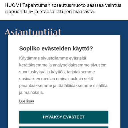
HUOM!
Tapahtuman toteutusmuoto saattaa vaihtua
riippuen lähi- ja etäosallistujien määrästä.
Asiantuntijat
Sopiiko evästeiden käyttö?
Käytämme sivustollamme evästeitä
kerätäksemme ja analysoidaksemme sivuston
suorituskykyä ja käyttöä, tarjotaksemme
sosiaalisen median ominaisuuksia sekä
parantaaksemme ja räätälöidäksemme sisältöä
ja mainoksia.
Lue lisää
Ilmivalta, Riikka
HYVÄKSY EVÄSTEET
Virkisteri Oy