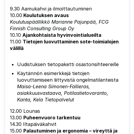
9.30 Aamukahvi ja ilmoittautuminen
10.00
Koulutuksen avaus
Koulutuspäällikkö Marianne Pajunpää, FCG
Finnish Consulting Group Oy
10.10
Ajankohtaista hyvinvointialueilta
11.00
Tietojen luovuttaminen sote-toimialojen
välillä
Uudistuksen tietopaketti osastonsihteereille
Käytännön esimerkkejä tietojen
luovuttamiseen liittyvistä ongelmatilanteista
Maisa-Leena Simonen-Fallieras,
asiakkuusvastaava, Potilastietovaranto,
Kanta, Kela Tietopalvelut
12.00 Lounas
13.00
Puheenvuoro tarkentuu
14.30 Iltapäiväkahvit
15.00
Palautuminen ja ergonomia – vireyttä ja