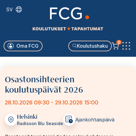
Hyppää
SV
pääsisältöön
Käyttäjävalikko
0
Oma FCG
Koulutushaku
Päävalikko
Osastonsihteerien
koulutuspäivät 2026
28.10.2026 09:30 - 29.10.2026 15:00
Helsinki
Ajankohtaispäivä
Radisson Blu Seaside