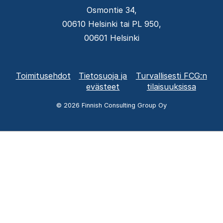
Osmontie 34,
00610 Helsinki tai PL 950,
00601 Helsinki
Alatunnisteen
Toimitusehdot
Tietosuoja ja
Turvallisesti FCG:n
valikko
evästeet
tilaisuuksissa
© 2026 Finnish Consulting Group Oy