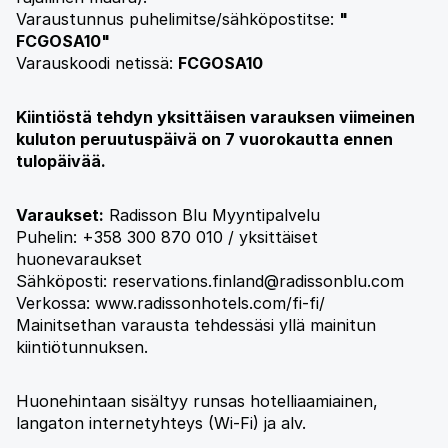
Varaustunnus puhelimitse/sähköpostitse:
"
FCGOSA10
"
Varauskoodi netissä:
FCGOSA10
Kiintiöstä tehdyn yksittäisen varauksen viimeinen
kuluton peruutuspäivä on 7 vuorokautta ennen
tulopäivää.
Varaukset:
Radisson Blu Myyntipalvelu
Puhelin: +358 300 870 010 / yksittäiset
huonevaraukset
Sähköposti: reservations.finland@radissonblu.com
Verkossa: www.radissonhotels.com/fi-fi/
Mainitsethan varausta tehdessäsi yllä mainitun
kiintiötunnuksen.
Huonehintaan sisältyy runsas hotelliaamiainen,
langaton internetyhteys (Wi-Fi) ja alv.